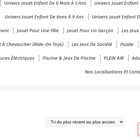
Univers Jouet Enfant De 0 Mois À 3 Ans
Univers Jouet Enfant 
Univers Jouet Enfant De 6ans À 9 Ans
Univers Jouet Enfant D
ment
Jouet Pour Une Fille
Jouet Pour Un Garçon
Les Jeux
t À Chevaucher (Ride-On Toys)
Les Jeux De Société
Puzzle
tures Éléctriques
Piscine & Jeux De Piscine
PLEIN AIR
Adu
Nos Localisations Et Cont
Sé
U