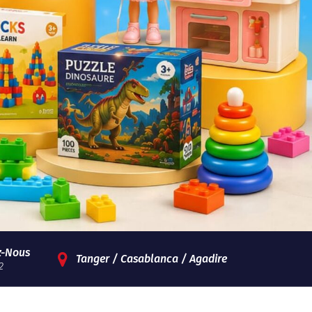
z-Nous
Tanger / Casablanca / Agadire
2