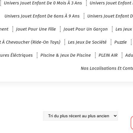
Univers Jouet Enfant De 0 Mois À 3 Ans
Univers Jouet Enfant 
Univers Jouet Enfant De 6ans À 9 Ans
Univers Jouet Enfant D
ment
Jouet Pour Une Fille
Jouet Pour Un Garçon
Les Jeux
t À Chevaucher (Ride-On Toys)
Les Jeux De Société
Puzzle
tures Éléctriques
Piscine & Jeux De Piscine
PLEIN AIR
Adu
Nos Localisations Et Cont
Sé
U