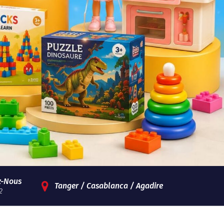
z-Nous
Tanger / Casablanca / Agadire
2