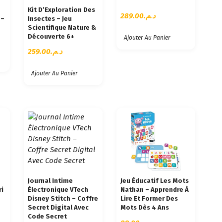
Kit D’Exploration Des
289.00
د.م.
 –
Insectes – Jeu
Scientifique Nature &
Découverte 6+
Ajouter Au Panier
259.00
د.م.
Ajouter Au Panier
Journal Intime
Jeu Éducatif Les Mots
ri
Électronique VTech
Nathan – Apprendre À
Disney Stitch – Coffre
Lire Et Former Des
Secret Digital Avec
Mots Dès 4 Ans
Code Secret