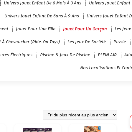
Univers Jouet Enfant De 0 Mois À 3 Ans
Univers Jouet Enfant 
Univers Jouet Enfant De 6ans À 9 Ans
Univers Jouet Enfant D
ment
Jouet Pour Une Fille
Jouet Pour Un Garçon
Les Jeux
t À Chevaucher (Ride-On Toys)
Les Jeux De Société
Puzzle
tures Éléctriques
Piscine & Jeux De Piscine
PLEIN AIR
Adu
Nos Localisations Et Cont
Sé
U