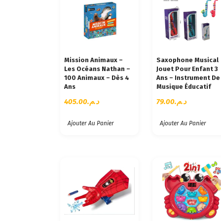
É
D
U
P
L
U
Mission Animaux –
Saxophone Musical
S
Les Océans Nathan –
Jouet Pour Enfant 3
R
100 Animaux – Dès 4
Ans – Instrument De
Ans
Musique Éducatif
É
C
405.00
د.م.
79.00
د.م.
E
N
Ajouter Au Panier
Ajouter Au Panier
T
A
U
P
L
U
S
A
N