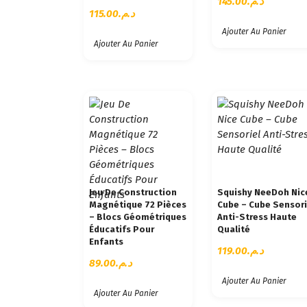
145.00
د.م.
115.00
د.م.
Ajouter Au Panier
Ajouter Au Panier
Jeu De Construction
Squishy NeeDoh Nic
Magnétique 72 Pièces
Cube – Cube Sensori
– Blocs Géométriques
Anti-Stress Haute
Éducatifs Pour
Qualité
Enfants
119.00
د.م.
89.00
د.م.
Ajouter Au Panier
Ajouter Au Panier