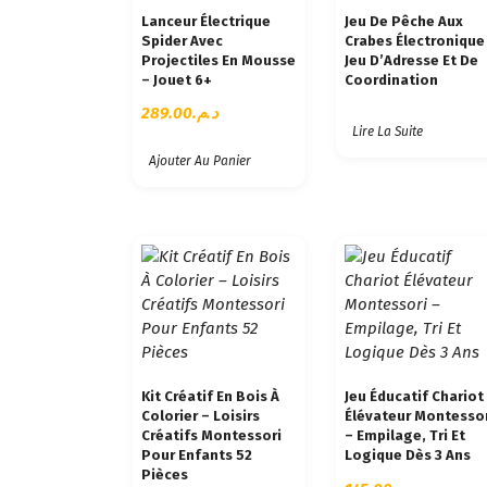
C
Lanceur Électrique
Jeu De Pêche Aux
Spider Avec
Crabes Électronique
I
Projectiles En Mousse
Jeu D’Adresse Et De
E
– Jouet 6+
Coordination
N
289.00
د.م.
Lire La Suite
Ajouter Au Panier
Kit Créatif En Bois À
Jeu Éducatif Chariot
Colorier – Loisirs
Élévateur Montesso
Créatifs Montessori
– Empilage, Tri Et
Pour Enfants 52
Logique Dès 3 Ans
Pièces