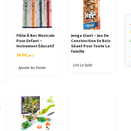
Ca
Flûte À Bec Musicale
Jenga Giant – Jeu De
Pour Enfant –
Construction En Bois
Instrument Éducatif
Géant Pour Toute La
Famille
16.00
د.م.
Lire La Suite
Ajouter Au Panier