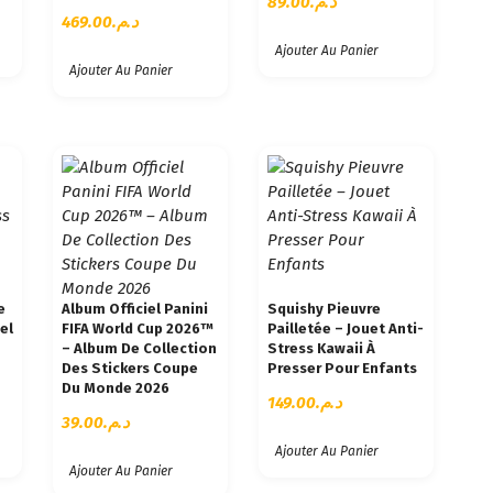
89.00
د.م.
469.00
د.م.
Ajouter Au Panier
Ajouter Au Panier
e
Album Officiel Panini
Squishy Pieuvre
el
FIFA World Cup 2026™
Pailletée – Jouet Anti-
– Album De Collection
Stress Kawaii À
Des Stickers Coupe
Presser Pour Enfants
Du Monde 2026
149.00
د.م.
39.00
د.م.
Ajouter Au Panier
Ajouter Au Panier