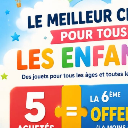
A
L
L
E
R
A
U
C
O
N
T
E
N
U