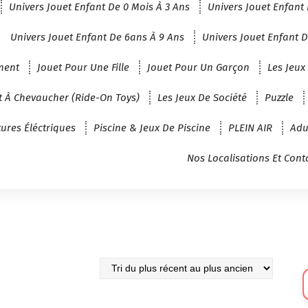
Univers Jouet Enfant De 0 Mois À 3 Ans
Univers Jouet Enfant 
Univers Jouet Enfant De 6ans À 9 Ans
Univers Jouet Enfant D
ment
Jouet Pour Une Fille
Jouet Pour Un Garçon
Les Jeux
t À Chevaucher (Ride-On Toys)
Les Jeux De Société
Puzzle
tures Éléctriques
Piscine & Jeux De Piscine
PLEIN AIR
Adu
Nos Localisations Et Cont
Sé
U