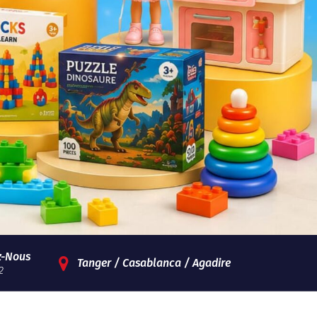
z-Nous
Tanger / Casablanca / Agadire
2