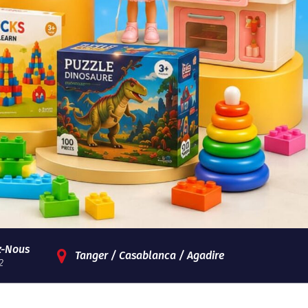
z-Nous
Tanger / Casablanca / Agadire
2