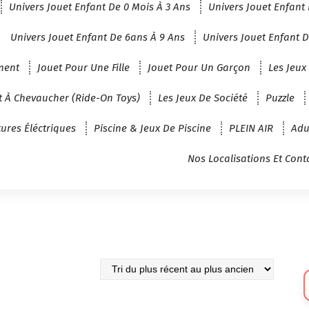
Univers Jouet Enfant De 0 Mois À 3 Ans
Univers Jouet Enfant 
Univers Jouet Enfant De 6ans À 9 Ans
Univers Jouet Enfant D
ment
Jouet Pour Une Fille
Jouet Pour Un Garçon
Les Jeux
t À Chevaucher (Ride-On Toys)
Les Jeux De Société
Puzzle
tures Éléctriques
Piscine & Jeux De Piscine
PLEIN AIR
Adu
Nos Localisations Et Cont
Sé
U