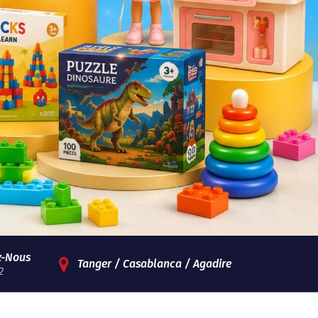
z-Nous
Tanger / Casablanca / Agadire
2