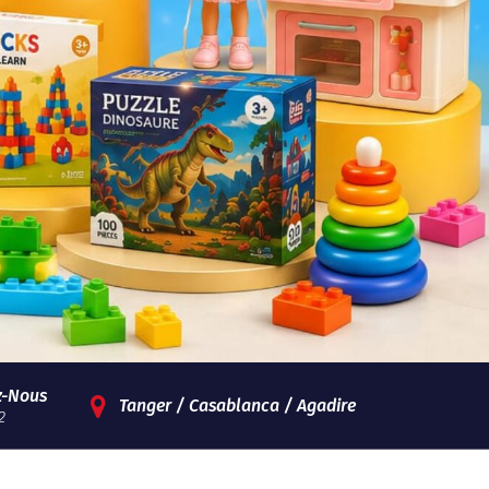
z-Nous
Tanger / Casablanca / Agadire
2