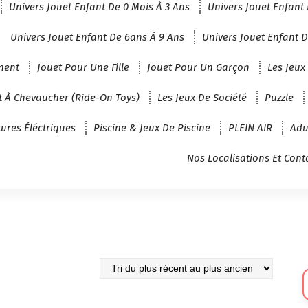
Univers Jouet Enfant De 0 Mois À 3 Ans
Univers Jouet Enfant 
Univers Jouet Enfant De 6ans À 9 Ans
Univers Jouet Enfant D
ment
Jouet Pour Une Fille
Jouet Pour Un Garçon
Les Jeux
t À Chevaucher (Ride-On Toys)
Les Jeux De Société
Puzzle
tures Éléctriques
Piscine & Jeux De Piscine
PLEIN AIR
Adu
Nos Localisations Et Cont
Sé
U