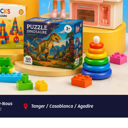
z-Nous
Tanger / Casablanca / Agadire
2