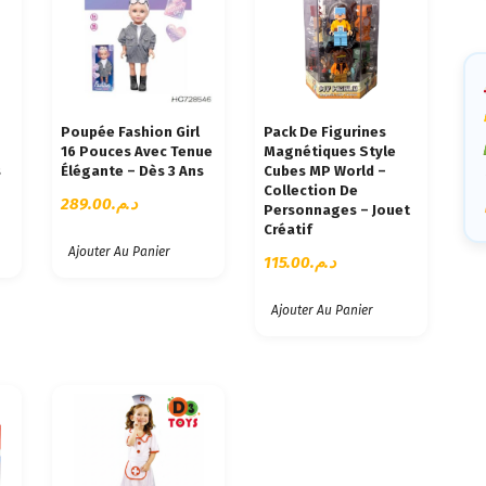
Ca
Poupée Fashion Girl
Pack De Figurines
16 Pouces Avec Tenue
Magnétiques Style
s
Élégante – Dès 3 Ans
Cubes MP World –
Collection De
289.00
د.م.
Personnages – Jouet
Créatif
Ajouter Au Panier
115.00
د.م.
Ajouter Au Panier