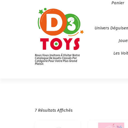
Panier
Univers Déguise
Joue
Les Voi
Nous Vous Invitons À Visiter Notre
Catalogue De Jouets Classés Par
Catégorie Pour Votre Plus Grand
Plaisir.
T
7 Résultats Affichés
R
I