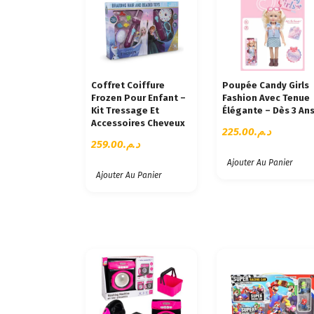
É
D
U
P
L
U
Coffret Coiffure
Poupée Candy Girls
S
Frozen Pour Enfant –
Fashion Avec Tenue
R
Kit Tressage Et
Élégante – Dès 3 An
Accessoires Cheveux
É
225.00
د.م.
C
259.00
د.م.
E
Ajouter Au Panier
N
Ajouter Au Panier
T
A
U
P
L
U
S
A
N