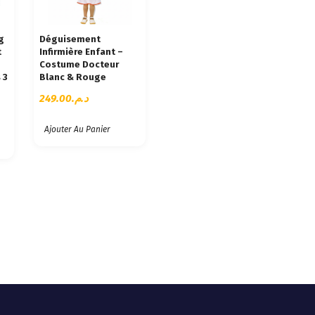
g
Déguisement
t
Infirmière Enfant –
Costume Docteur
 3
Blanc & Rouge
249.00
د.م.
Ajouter Au Panier