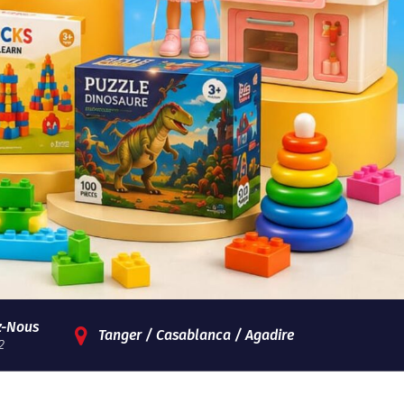
z-Nous
Tanger / Casablanca / Agadire
2