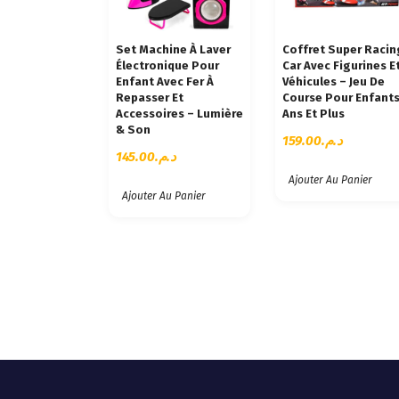
C
I
Set Machine À Laver
Coffret Super Racin
E
Électronique Pour
Car Avec Figurines E
N
Enfant Avec Fer À
Véhicules – Jeu De
Repasser Et
Course Pour Enfants
Accessoires – Lumière
Ans Et Plus
& Son
159.00
د.م.
145.00
د.م.
Ajouter Au Panier
Ajouter Au Panier