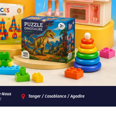
z-Nous
Tanger / Casablanca / Agadire
2