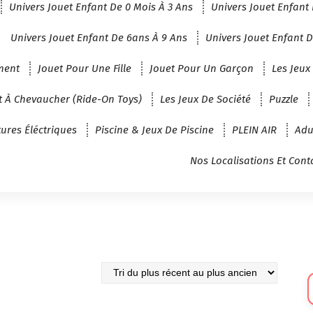
Univers Jouet Enfant De 0 Mois À 3 Ans
Univers Jouet Enfant 
Univers Jouet Enfant De 6ans À 9 Ans
Univers Jouet Enfant D
ment
Jouet Pour Une Fille
Jouet Pour Un Garçon
Les Jeux
t À Chevaucher (Ride-On Toys)
Les Jeux De Société
Puzzle
tures Éléctriques
Piscine & Jeux De Piscine
PLEIN AIR
Adu
Nos Localisations Et Cont
Sé
U