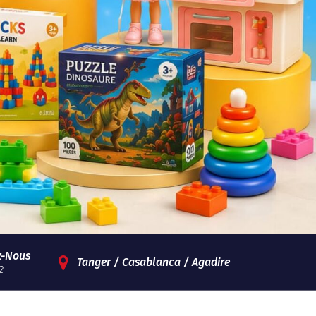
z-Nous
Tanger / Casablanca / Agadire
2