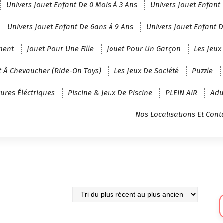
Univers Jouet Enfant De 0 Mois À 3 Ans
Univers Jouet Enfant 
Univers Jouet Enfant De 6ans À 9 Ans
Univers Jouet Enfant D
ment
Jouet Pour Une Fille
Jouet Pour Un Garçon
Les Jeux
t À Chevaucher (Ride-On Toys)
Les Jeux De Société
Puzzle
tures Éléctriques
Piscine & Jeux De Piscine
PLEIN AIR
Adu
Nos Localisations Et Cont
Sé
U