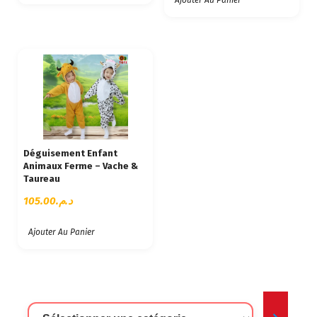
Ajouter Au Panier
T
A
U
P
L
U
S
A
N
C
Déguisement Enfant
Animaux Ferme – Vache &
I
Taureau
E
N
105.00
د.م.
Ajouter Au Panier
Sélectionner