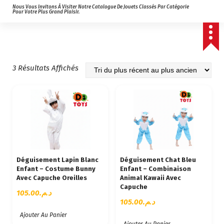
Nous Vous Invitons À Visiter Notre Catalogue De Jouets Classés Par Catégorie
Pour Votre Plus Grand Plaisir.
T
3 Résultats Affichés
R
I
É
D
U
P
L
U
Déguisement Lapin Blanc
Déguisement Chat Bleu
S
Enfant – Costume Bunny
Enfant – Combinaison
R
Avec Capuche Oreilles
Animal Kawaii Avec
Capuche
É
105.00
د.م.
C
105.00
د.م.
E
Ajouter Au Panier
N