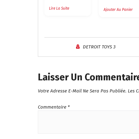
E
P
Lire La Suite
P
R
Ajouter Au Panier
R
I
I
X
X
I
A
N
C
I
DETROIT TOYS 3
T
T
U
I
E
A
L
L
Laisser Un Commentair
E
É
S
T
Votre Adresse E-Mail Ne Sera Pas Publiée.
Les 
T
A
I
:
T
Commentaire
*
د
.
:
د
م
.
.
5
م