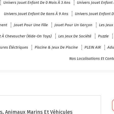
Univers Jouet Enfant De 0 Mois À 3 Ans
Univers Jouet Enfant 
Univers Jouet Enfant De 6ans À 9 Ans
Univers Jouet Enfant D
ment
Jouet Pour Une Fille
Jouet Pour Un Garçon
Les Jeux
t À Chevaucher (Ride-On Toys)
Les Jeux De Société
Puzzle
tures Éléctriques
Piscine & Jeux De Piscine
PLEIN AIR
Adu
Nos Localisations Et Cont
Sé
U
s, Animaux Marins Et Véhicules