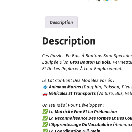
Description
Description
Ces Puzzles En Bois À Boutons Sont Spéciale
Équipée D’un
Gros Bouton En Bois
, Permetta
Et De Les Replacer À Leur Emplacement.
Le Lot Contient Des Modèles Variés :
🐟
Animaux Marins
(dauphin, Poisson, Pieuv
🚗
Véhicules Et Transports
(voiture, Bus, Vél
Un Jeu Idéal Pour Développer :
✅ La
Motricité Fine Et La Préhension
✅ La
Reconnaissance Des Formes Et Des Cou
✅ L’
Apprentissage Du Vocabulaire
(animaux
✅ La
Coordination Œil-Main