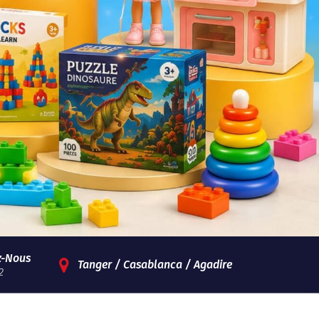
z-Nous
Tanger / Casablanca / Agadire
2