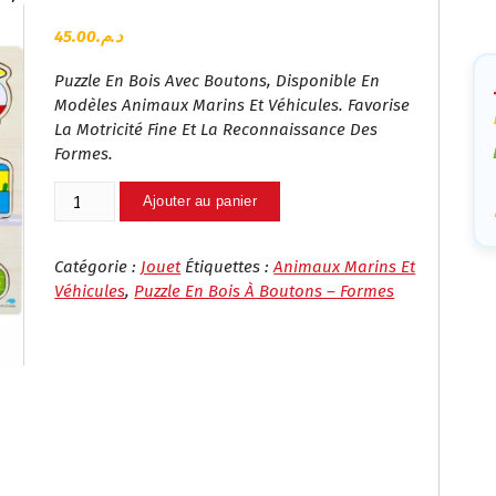
Ca
45.00
د.م.
Puzzle En Bois Avec Boutons, Disponible En
Modèles Animaux Marins Et Véhicules. Favorise
La Motricité Fine Et La Reconnaissance Des
Formes.
Quantité
Ajouter au panier
De
Puzzle
En
Catégorie :
Jouet
Étiquettes :
Animaux Marins Et
Bois
Véhicules
,
Puzzle En Bois À Boutons – Formes
À
Boutons
–
Formes,
Animaux
Marins
Et
Véhicules