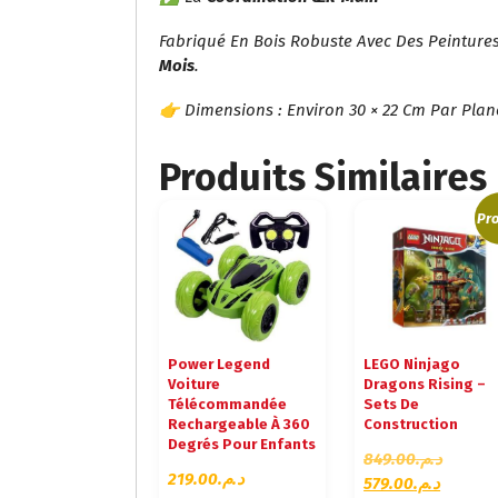
Fabriqué En Bois Robuste Avec Des Peinture
Mois
.
👉 Dimensions : Environ 30 × 22 Cm Par Plan
Produits Similaires
Pro
Power Legend
LEGO Ninjago
Voiture
Dragons Rising –
Télécommandée
Sets De
Rechargeable À 360
Construction
Degrés Pour Enfants
L
849.00
د.م.
219.00
د.م.
L
E
579.00
د.م.