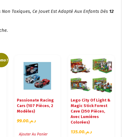
s Non Toxiques, Ce Jouet Est Adapté Aux Enfants Dès
12
che.
mo !
Passionate Racing
Lego City Of Light &
Cars (107 Pièces, 2
Magic Stick Forest
Modèles)
Cave (350 Pièces,
Avec Lumières
99.00
د.م.
Colorées)
135.00
د.م.
Ajouter Au Panier