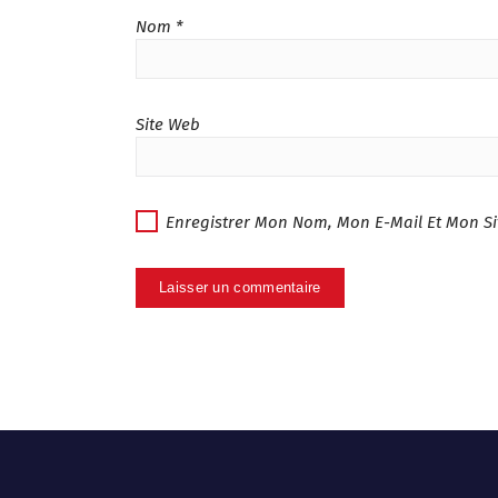
7
.
Nom
*
9
8
.
4
0
9
0
.
Site Web
.
0
0
.
Enregistrer Mon Nom, Mon E-Mail Et Mon S