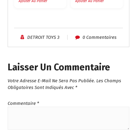
P
P
Ajouter Au Panier
Ajouter Au Panier
R
R
I
I
X
X
I
A
N
C
DETROIT TOYS 3
0 Commentaires
I
T
T
U
I
E
A
L
Laisser Un Commentaire
L
E
É
S
Votre Adresse E-Mail Ne Sera Pas Publiée.
Les Champs
T
T
Obligatoires Sont Indiqués Avec
*
A
I
:
T
د
Commentaire
*
.
:
م
د
.
.
6
م
4