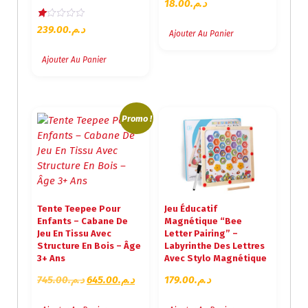
18.00
د.م.
N
239.00
د.م.
Ajouter Au Panier
Ot
E
1.
0
Ajouter Au Panier
0
S
Ur
5
Promo !
Tente Teepee Pour
Jeu Éducatif
Enfants – Cabane De
Magnétique “Bee
Jeu En Tissu Avec
Letter Pairing” –
Structure En Bois – Âge
Labyrinthe Des Lettres
3+ Ans
Avec Stylo Magnétique
L
L
745.00
د.م.
645.00
د.م.
179.00
د.م.
E
E