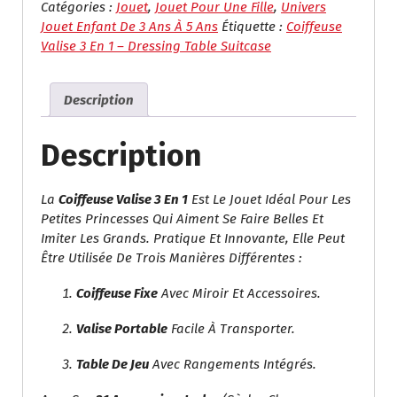
Valise
Catégories :
Jouet
,
Jouet Pour Une Fille
,
Univers
3
Jouet Enfant De 3 Ans À 5 Ans
Étiquette :
Coiffeuse
En
Valise 3 En 1 – Dressing Table Suitcase
1
–
Description
Dressing
Table
Suitcase
Description
La
Coiffeuse Valise 3 En 1
Est Le Jouet Idéal Pour Les
Petites Princesses Qui Aiment Se Faire Belles Et
Imiter Les Grands. Pratique Et Innovante, Elle Peut
Être Utilisée De Trois Manières Différentes :
Coiffeuse Fixe
Avec Miroir Et Accessoires.
Valise Portable
Facile À Transporter.
Table De Jeu
Avec Rangements Intégrés.