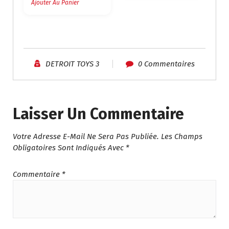
Ajouter Au Panier
:
م
د
.
.
1
م
4
.
9
2
.
DETROIT TOYS 3
0 Commentaires
9
0
5
0
.
.
0
Laisser Un Commentaire
0
.
Votre Adresse E-Mail Ne Sera Pas Publiée.
Les Champs
Obligatoires Sont Indiqués Avec
*
Commentaire
*