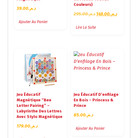
Couleurs)
39.00
د.م.
L
L
295.00
د.م.
149.00
د.م.
E
E
Ajouter Au Panier
P
P
Lire La Suite
R
R
I
I
X
X
I
A
N
C
I
T
T
U
I
E
A
L
Jeu Éducatif
Jeu Éducatif D’enfilage
L
E
Magnétique “Bee
En Bois – Princess &
É
S
Letter Pairing” –
Prince
T
T
Labyrinthe Des Lettres
85.00
د.م.
A
Avec Stylo Magnétique
I
:
179.00
د.م.
T
د
Ajouter Au Panier
.