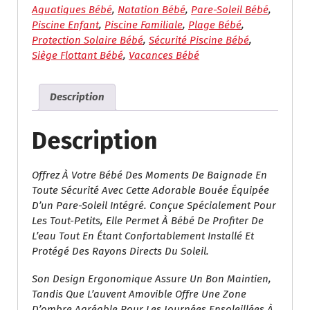
Pour
Aquatiques Bébé
,
Natation Bébé
,
Pare-Soleil Bébé
,
Nourrissons
Piscine Enfant
,
Piscine Familiale
,
Plage Bébé
,
Protection Solaire Bébé
,
Sécurité Piscine Bébé
,
Siège Flottant Bébé
,
Vacances Bébé
Description
Description
Offrez À Votre Bébé Des Moments De Baignade En
Toute Sécurité Avec Cette Adorable Bouée Équipée
D’un Pare-Soleil Intégré. Conçue Spécialement Pour
Les Tout-Petits, Elle Permet À Bébé De Profiter De
L’eau Tout En Étant Confortablement Installé Et
Protégé Des Rayons Directs Du Soleil.
Son Design Ergonomique Assure Un Bon Maintien,
Tandis Que L’auvent Amovible Offre Une Zone
D’ombre Agréable Pour Les Journées Ensoleillées À