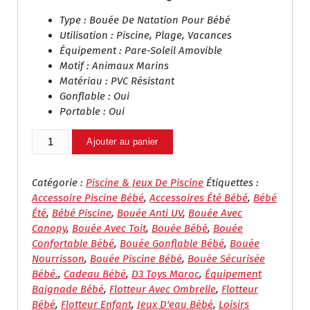
Type : Bouée De Natation Pour Bébé
Utilisation : Piscine, Plage, Vacances
Équipement : Pare-Soleil Amovible
Motif : Animaux Marins
Matériau : PVC Résistant
Gonflable : Oui
Portable : Oui
Quantité
Ajouter au panier
De
Bouée
Bébé
Catégorie :
Piscine & Jeux De Piscine
Étiquettes :
Avec
Accessoire Piscine Bébé
,
Accessoires Été Bébé
,
Bébé
Pare-
Été
,
Bébé Piscine
,
Bouée Anti UV
,
Bouée Avec
Soleil
Canopy
,
Bouée Avec Toit
,
Bouée Bébé
,
Bouée
Intégré
Confortable Bébé
,
Bouée Gonflable Bébé
,
Bouée
–
Nourrisson
,
Bouée Piscine Bébé
,
Bouée Sécurisée
Flotteur
Bébé.
,
Cadeau Bébé
,
D3 Toys Maroc
,
Équipement
De
Baignade Bébé
,
Flotteur Avec Ombrelle
,
Flotteur
Piscine
Bébé
,
Flotteur Enfant
,
Jeux D'eau Bébé
,
Loisirs