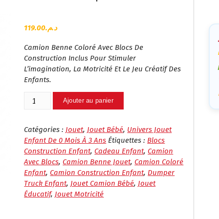
Ca
119.00
د.م.
Camion Benne Coloré Avec Blocs De
Construction Inclus Pour Stimuler
L’imagination, La Motricité Et Le Jeu Créatif Des
Enfants.
Quantité
Ajouter au panier
De
Camion
Benne
Catégories :
Jouet
,
Jouet Bébé
,
Univers Jouet
Jouet
Enfant De 0 Mois À 3 Ans
Étiquettes :
Blocs
Avec
Construction Enfant
,
Cadeau Enfant
,
Camion
Blocs
Avec Blocs
,
Camion Benne Jouet
,
Camion Coloré
De
Enfant
,
Camion Construction Enfant
,
Dumper
Construction
Truck Enfant
,
Jouet Camion Bébé
,
Jouet
–
Éducatif
,
Jouet Motricité
Dumper
Truck