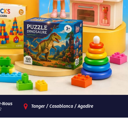
z-Nous
Tanger / Casablanca / Agadire
2