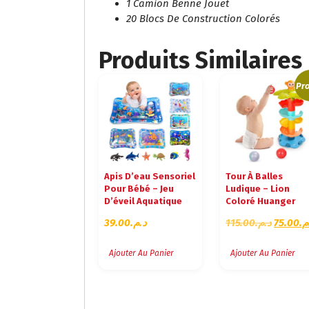
1 Camion Benne Jouet
20 Blocs De Construction Colorés
Produits Similaires
Pro
Apis D’eau Sensoriel
Tour À Balles
Pour Bébé – Jeu
Ludique – Lion
D’éveil Aquatique
Coloré Huanger
L
39.00
د.م.
115.00
د.م.
75.00
.م
E
P
Ajouter Au Panier
Ajouter Au Panier
R
I
X