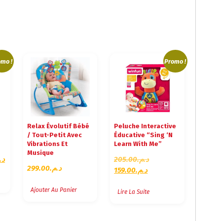
mo !
Promo !
Relax Évolutif Bébé
Peluche Interactive
/ Tout-Petit Avec
Éducative “Sing ‘N
Vibrations Et
Learn With Me”
Musique
L
L
د.
205.00
د.م.
299.00
د.م.
E
L
E
159.00
د.م.
P
E
P
Ajouter Au Panier
R
P
R
Lire La Suite
I
R
I
X
I
X