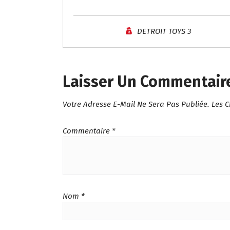
I
N
I
DETROIT TOYS 3
T
I
A
L
Laisser Un Commentair
É
T
Votre Adresse E-Mail Ne Sera Pas Publiée.
Les 
A
I
T
Commentaire
*
:
د
.
م
.
Nom
*
1
1
5