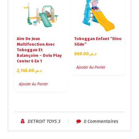
I
T
T
U
I
E
A
L
L
E
Aire De Jeux
Toboggan Enfant “Dino
É
S
Multifonction Avec
Slide”
T
T
Toboggan Et
869.00
د.م.
A
Balançoire – Dolu Play
I
:
Center 6 En 1
T
د
Ajouter Au Panier
2,145.00
د.م.
.
:
م
Ajouter Au Panier
د
.
.
7
م
1
.
5
8
.
DETROIT TOYS 3
0 Commentaires
5
0
9
0
.
.