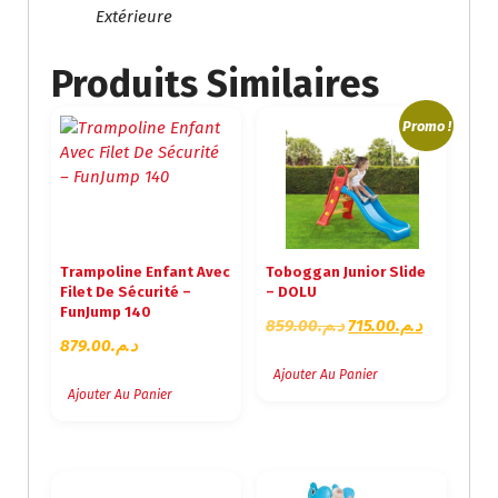
Extérieure
Produits Similaires
Promo !
Trampoline Enfant Avec
Toboggan Junior Slide
Filet De Sécurité –
– DOLU
FunJump 140
L
L
859.00
د.م.
715.00
د.م.
879.00
د.م.
E
E
P
P
Ajouter Au Panier
Ajouter Au Panier
R
R
I
I
X
X
I
A
N
C