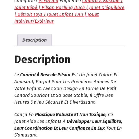
À
Catégorie :
PLEIN AIR
Étiquette :
Canard À Bascule |
Bascule
Jouet Bébé | Pilsan Rocking Duck | Jouet D’équilibre
Pour
| Détroit Toys | Jouet Enfant 1 An | Jouet
Enfants
Intérieur/extérieur
–
Pilsan
Description
Rocking
Duck
Description
Le
Canard À Bascule Pilsan
Est Un Jouet Coloré Et
Amusant, Parfait Pour Les Premières Années De
Votre Enfant. Avec Son Design En Forme De Petit
Canard Souriant Et Sa Base Stable, Il Offre Des
Heures De Jeu Sécurisé Et Divertissant.
Conçu En
Plastique Robuste Et Non Toxique
, Ce
Jouet Aide Les Enfants À
Développer Leur Équilibre,
Leur Coordination Et Leur Confiance En Eux
Tout En
S’amusant.