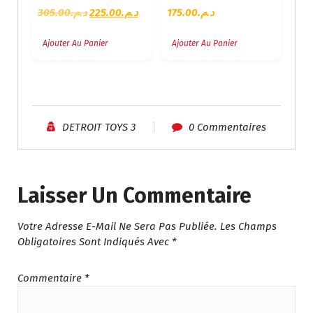
L
L
305.00
د.م.
225.00
د.م.
175.00
د.م.
E
E
P
P
Ajouter Au Panier
Ajouter Au Panier
R
R
I
I
X
X
I
A
N
C
DETROIT TOYS 3
0 Commentaires
I
T
T
U
I
E
A
L
Laisser Un Commentaire
L
E
É
S
Votre Adresse E-Mail Ne Sera Pas Publiée.
Les Champs
T
T
Obligatoires Sont Indiqués Avec
*
A
I
:
T
د
Commentaire
*
.
:
م