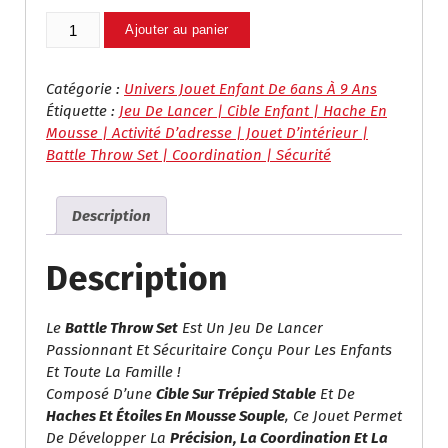
Quantité
Ajouter au panier
De
Cible
De
Catégorie :
Univers Jouet Enfant De 6ans À 9 Ans
Lancer
Étiquette :
Jeu De Lancer | Cible Enfant | Hache En
Avec
Mousse | Activité D’adresse | Jouet D’intérieur |
Haches
Battle Throw Set | Coordination | Sécurité
Et
Étoiles
Description
En
Mousse
–
Description
Battle
Throw
Le
Battle Throw Set
Est Un Jeu De Lancer
Set
Passionnant Et Sécuritaire Conçu Pour Les Enfants
Et Toute La Famille !
Composé D’une
Cible Sur Trépied Stable
Et De
Haches Et Étoiles En Mousse Souple
, Ce Jouet Permet
De Développer La
Précision, La Coordination Et La