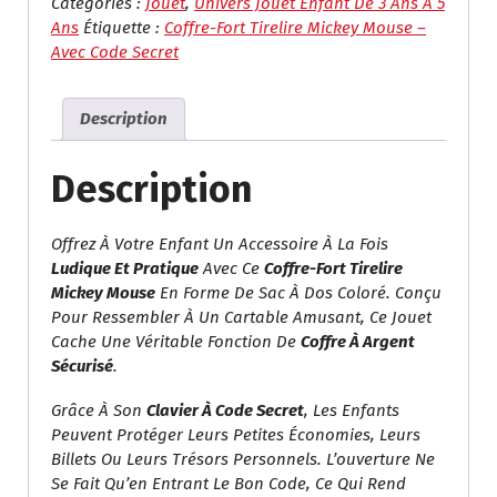
Fort
Catégories :
Jouet
,
Univers Jouet Enfant De 3 Ans À 5
Tirelire
Ans
Étiquette :
Coffre-Fort Tirelire Mickey Mouse –
Mickey
Avec Code Secret
Mouse
–
Description
Avec
Code
Secret
Description
Offrez À Votre Enfant Un Accessoire À La Fois
Ludique Et Pratique
Avec Ce
Coffre-Fort Tirelire
Mickey Mouse
En Forme De Sac À Dos Coloré. Conçu
Pour Ressembler À Un Cartable Amusant, Ce Jouet
Cache Une Véritable Fonction De
Coffre À Argent
Sécurisé
.
Grâce À Son
Clavier À Code Secret
, Les Enfants
Peuvent Protéger Leurs Petites Économies, Leurs
Billets Ou Leurs Trésors Personnels. L’ouverture Ne
Se Fait Qu’en Entrant Le Bon Code, Ce Qui Rend