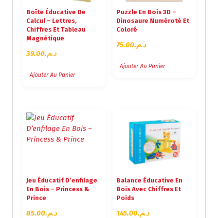
Boîte Éducative De
Puzzle En Bois 3D –
Calcul – Lettres,
Dinosaure Numéroté Et
Chiffres Et Tableau
Coloré
Magnétique
75.00
د.م.
39.00
د.م.
Ajouter Au Panier
Ajouter Au Panier
Jeu Éducatif D’enfilage
Balance Éducative En
En Bois – Princess &
Bois Avec Chiffres Et
Prince
Poids
85.00
د.م.
145.00
د.م.