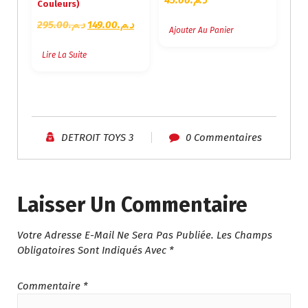
45.00
د.م.
Couleurs)
L
L
295.00
د.م.
149.00
د.م.
Ajouter Au Panier
E
E
P
P
Lire La Suite
R
R
I
I
X
X
I
A
N
C
DETROIT TOYS 3
0 Commentaires
I
T
T
U
I
E
A
L
Laisser Un Commentaire
L
E
É
S
Votre Adresse E-Mail Ne Sera Pas Publiée.
Les Champs
T
T
Obligatoires Sont Indiqués Avec
*
A
I
:
T
د
Commentaire
*
.