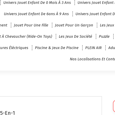
Univers Jouet Enfant De 0 Mois À 3 Ans
Univers Jouet Enfant 
Univers Jouet Enfant De 6ans À 9 Ans
Univers Jouet Enfant D
ment
Jouet Pour Une Fille
Jouet Pour Un Garçon
Les Jeux
t À Chevaucher (Ride-On Toys)
Les Jeux De Société
Puzzle
tures Éléctriques
Piscine & Jeux De Piscine
PLEIN AIR
Adu
Nos Localisations Et Cont
Sé
U
 5-En-1