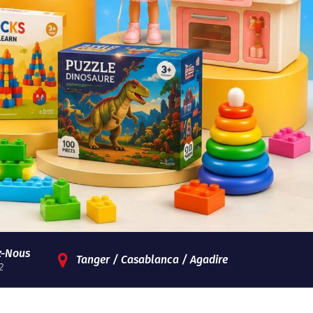
z-Nous
Tanger / Casablanca / Agadire
2