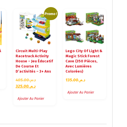
Promo !
À
Circuit Multi-Play
Lego City Of Light &
Racetrack Activity
Magic Stick Forest
House – Jeu Éducatif
Cave (350 Pièces,
De Course Et
Avec Lumières
D’activités – 3+ Ans
Colorées)
L
405.00
د.م.
135.00
د.م.
L
E
325.00
د.م.
E
P
Ajouter Au Panier
P
R
Ajouter Au Panier
R
I
I
X
X
I
A
N