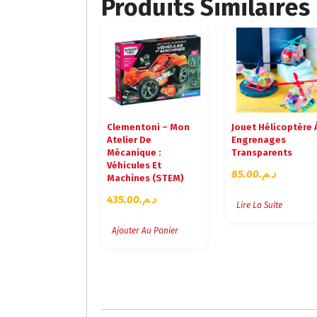
Produits Similaires
Clementoni – Mon
Jouet Hélicoptère 
Atelier De
Engrenages
Mécanique :
Transparents
Véhicules Et
85.00
د.م.
Machines (STEM)
435.00
د.م.
Lire La Suite
Ajouter Au Panier