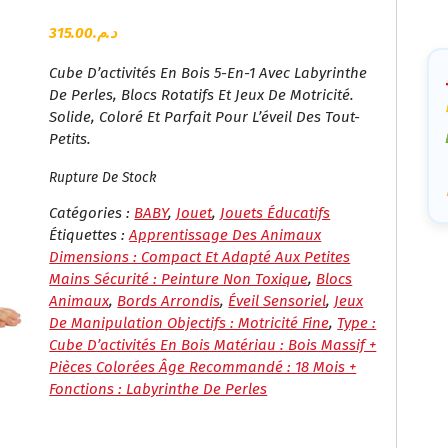
Ca
315.00
د.م.
Cube D’activités En Bois 5-En-1 Avec Labyrinthe
De Perles, Blocs Rotatifs Et Jeux De Motricité.
Solide, Coloré Et Parfait Pour L’éveil Des Tout-
Petits.
Rupture De Stock
Catégories :
BABY
,
Jouet
,
Jouets Éducatifs
Étiquettes :
Apprentissage Des Animaux
Dimensions : Compact Et Adapté Aux Petites
Mains Sécurité : Peinture Non Toxique
,
Blocs
Animaux
,
Bords Arrondis
,
Éveil Sensoriel
,
Jeux
De Manipulation Objectifs : Motricité Fine
,
Type :
Cube D’activités En Bois Matériau : Bois Massif +
Pièces Colorées Âge Recommandé : 18 Mois +
Fonctions : Labyrinthe De Perles