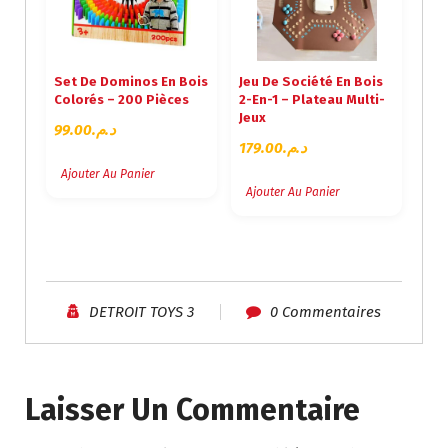
T
U
I
E
A
L
Set De Dominos En Bois
Jeu De Société En Bois
L
E
Colorés – 200 Pièces
2-En-1 – Plateau Multi-
É
S
Jeux
T
T
99.00
د.م.
179.00
د.م.
A
I
:
Ajouter Au Panier
T
د
Ajouter Au Panier
.
:
م
د
.
.
1
م
4
DETROIT TOYS 3
0 Commentaires
.
9
2
.
9
0
5
0
Laisser Un Commentaire
.
.
0