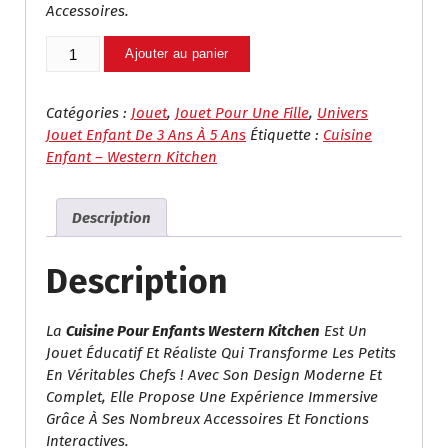
Accessoires.
Quantité
Ajouter au panier
De
Cuisine
Enfant
Catégories :
Jouet
,
Jouet Pour Une Fille
,
Univers
–
Jouet Enfant De 3 Ans À 5 Ans
Étiquette :
Cuisine
Western
Enfant – Western Kitchen
Kitchen
Description
Description
La
Cuisine Pour Enfants Western Kitchen
Est Un
Jouet Éducatif Et Réaliste Qui Transforme Les Petits
En Véritables Chefs ! Avec Son Design Moderne Et
Complet, Elle Propose Une Expérience Immersive
Grâce À Ses Nombreux Accessoires Et Fonctions
Interactives.