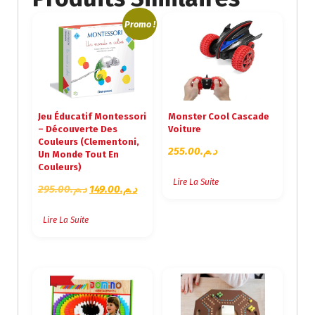
Promo !
Jeu Éducatif Montessori
Monster Cool Cascade
– Découverte Des
Voiture
Couleurs (Clementoni,
255.00
د.م.
Un Monde Tout En
Couleurs)
Lire La Suite
L
L
295.00
د.م.
149.00
د.م.
E
E
P
P
Lire La Suite
R
R
I
I
X
X
I
A
N
C
I
T