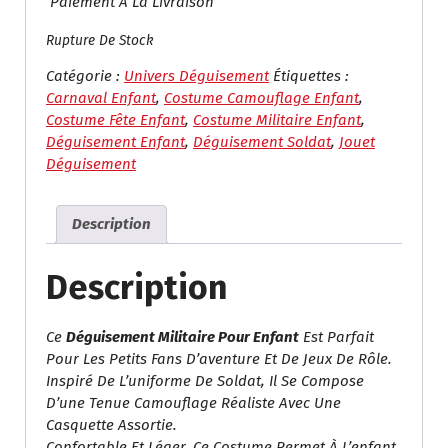
Paiement À La Livraison
Rupture De Stock
Catégorie :
Univers Déguisement
Étiquettes :
Carnaval Enfant
,
Costume Camouflage Enfant
,
Costume Fête Enfant
,
Costume Militaire Enfant
,
Déguisement Enfant
,
Déguisement Soldat
,
Jouet
Déguisement
Description
Description
Ce
Déguisement Militaire Pour Enfant
Est Parfait
Pour Les Petits Fans D’aventure Et De Jeux De Rôle.
Inspiré De L’uniforme De Soldat, Il Se Compose
D’une Tenue Camouflage Réaliste Avec Une
Casquette Assortie.
Confortable Et Léger, Ce Costume Permet À L’enfant