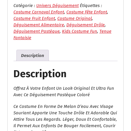
Pastèque
Catégorie :
Univers Déguisement
Étiquettes :
Enfant
Costume Carnaval Enfant
,
Costume Fête Enfant
,
–
Costume Fruit Enfant
,
Costume Original
,
Costume
Déguisement Alimentaire
,
Déguisement Drôle
,
Fruit
Déguisement Pastèque
,
Kids Costume Fun
,
Tenue
Amusant
Fantaisie
Description
Description
Offrez À Votre Enfant Un Look Original Et Ultra Fun
Avec Ce Déguisement Pastèque Coloré
Ce Costume En Forme De Melon D’eau Avec Visage
Souriant Apporte Une Touche Drôle Et Adorable Qui
Attire Tous Les Regards. Léger, Doux Et Confortable,
Il Permet Aux Enfants De Bouger Facilement, Courir