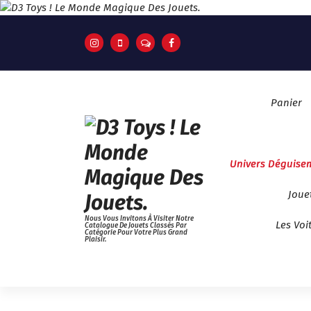
A
L
L
E
R
A
U
Panier
C
O
N
T
Univers Déguise
E
N
Joue
U
Nous Vous Invitons À Visiter Notre
Les Voi
Catalogue De Jouets Classés Par
Catégorie Pour Votre Plus Grand
Plaisir.