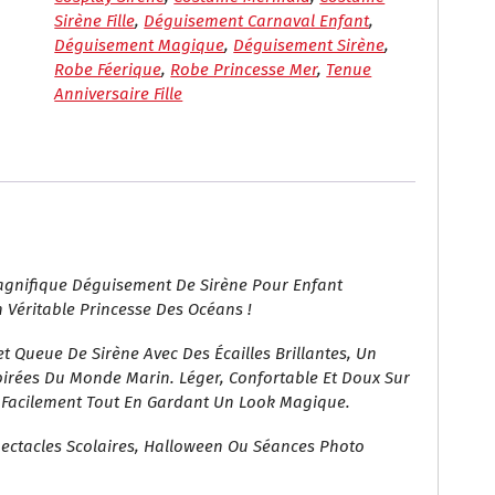
–
Sirène Fille
,
Déguisement Carnaval Enfant
,
Costume
Déguisement Magique
,
Déguisement Sirène
,
Princesse
Robe Féerique
,
Robe Princesse Mer
,
Tenue
Des
Anniversaire Fille
Mers
Brillant
agnifique Déguisement De Sirène Pour Enfant
n Véritable Princesse Des Océans !
Queue De Sirène Avec Des Écailles Brillantes, Un
nspirées Du Monde Marin. Léger, Confortable Et Doux Sur
r Facilement Tout En Gardant Un Look Magique.
Spectacles Scolaires, Halloween Ou Séances Photo