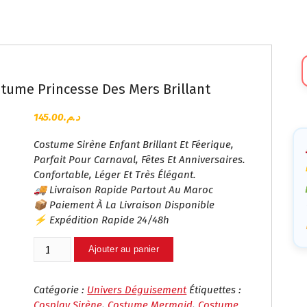
Sé
U
tume Princesse Des Mers Brillant
Ca
145.00
د.م.
Costume Sirène Enfant Brillant Et Féerique,
Parfait Pour Carnaval, Fêtes Et Anniversaires.
Confortable, Léger Et Très Élégant.
🚚 Livraison Rapide Partout Au Maroc
📦 Paiement À La Livraison Disponible
⚡ Expédition Rapide 24/48h
Quantité
Ajouter au panier
De
Déguisement
Sirène
Catégorie :
Univers Déguisement
Étiquettes :
Enfant
Cosplay Sirène
,
Costume Mermaid
,
Costume