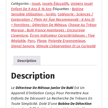
De
Catégories :
Jouet
,
Jouets Éducatifs
,
Univers Jouet
Métaux
Enfant De 9 Ans À 16 Ans
Étiquettes :
Bobine
Junior
Sensible Utilisation : Jardin
,
Catégorie : Sciences /
–
Exploration / Plein Air Âge Recommandé : 8 Ans Et
Buki
+ Fonctions : Détection De Métaux
,
Chasse Au Trésor
Explorer
Marque : Buki France Avantages : Encourage
L’aventure
,
Écran Indicateur Caractéristiques : Tige
Réglable
,
Parc
,
Plage
,
Poignée Ergonomique
,
Signal Sonore
,
Stimule L’observation Et La Curiosité
Description
Description
Le
Détecteur De Métaux Junior De Buki
Est Un
Appareil D’initiation Conçu Pour Permettre Aux
Enfants De Découvrir La Recherche De Trésors En
Toute Simplicité. Doté D’une
Bobine De Détection