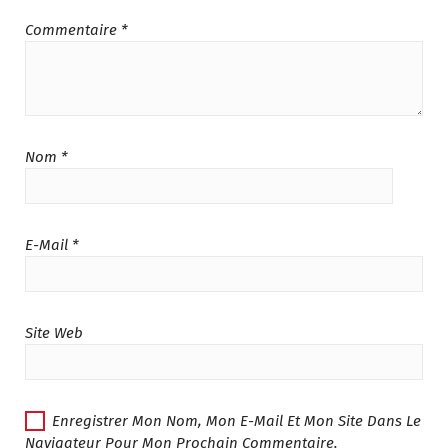
I
:
T
د
Commentaire
*
.
:
م
د
.
.
2
م
2
.
5
Nom
*
3
.
0
0
5
0
.
.
E-Mail
*
0
0
.
Site Web
Enregistrer Mon Nom, Mon E-Mail Et Mon Site Dans Le
Navigateur Pour Mon Prochain Commentaire.