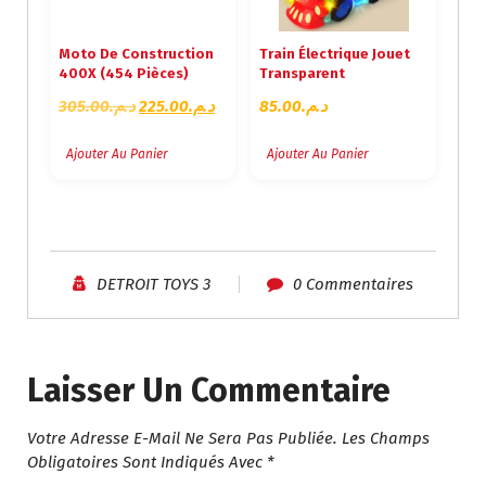
Moto De Construction
Train Électrique Jouet
400X (454 Pièces)
Transparent
L
L
305.00
د.م.
225.00
د.م.
85.00
د.م.
E
E
P
P
Ajouter Au Panier
Ajouter Au Panier
R
R
I
I
X
X
I
A
N
C
DETROIT TOYS 3
0 Commentaires
I
T
T
U
I
E
A
L
Laisser Un Commentaire
L
E
É
S
Votre Adresse E-Mail Ne Sera Pas Publiée.
Les Champs
T
T
Obligatoires Sont Indiqués Avec
*
A