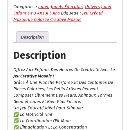
Jeu
Créatif
Catégories :
Jouet
,
Jouets Éducatifs
,
Univers Jouet
–
Enfant De 3 Ans À 5 Ans
Étiquette :
Jeu Créatif –
Mosaïque
Mosaïque Colorée Creative Mosaic
Colorée
Creative
Description
Mosaic
Description
Offrez Aux Enfants Des Heures De Créativité Avec Le
Jeu Creative Mosaic
!
Grâce À Une Planche Perforée Et Des Centaines De
Pièces Colorées, Les Petits Artistes Peuvent
Composer Librement Des Fleurs, Animaux, Formes
Géométriques Et Bien Plus Encore.
Un Jeu Éducatif Idéal Pour Stimuler :
✅ La Motricité Fine
✅ La Coordination Œil-Main
✅ L’imagination Et La Concentration