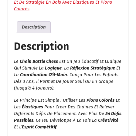
Et
Et De Stratégie En Bois Avec Élastiques Et Pions
De
Colorés
Stratégie
En
Description
Bois
Avec
Élastiques
Description
Et
Pions
Le
Chain Battle Chess
Est Un Jeu Éducatif Et Ludique
Colorés
Qui Stimule La
Logique
, La
Réflexion Stratégique
Et
La
Coordination Œil-Main
. Conçu Pour Les Enfants
Dès 3 Ans, Il Permet De Jouer Seul Ou En Groupe
(jusqu’à 4 Joueurs).
Le Principe Est Simple : Utiliser Les
Pions Colorés
Et
Les
Élastiques
Pour Créer Des Chaînes Et Relever
Différents Défis De Placement. Avec Plus De
54 Défis
Possibles
, Ce Jeu Développe À La Fois La
Créativité
Et L’
Esprit Compétitif
.