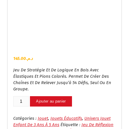
145.00
د.م.
Jeu De Stratégie Et De Logique En Bois Avec
Élastiques Et Pions Colorés. Permet De Créer Des
Chaînes Et De Relever Jusqu’à 54 Défis, Seul Ou En
Groupe.
Quantité
Ajouter au panier
De
Jeu
De
Catégories :
Jouet
,
Jouets Éducatifs
,
Univers Jouet
Réflexion
Enfant De 3 Ans À 5 Ans
Étiquette :
Jeu De Réflexion