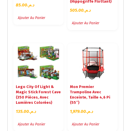
(Hippogriffe Flottant)
85.00
د.م.
505.00
د.م.
Ajouter Au Panier
Ajouter Au Panier
Lego City Of Light &
Mon Premier
Magic Stick Forest Cave
Trampoline Avec
(350 Pièces, Avec
Enceinte, Taille 4,6 Pi
Lumières Colorées)
(55″)
135.00
د.م.
1,979.00
د.م.
Ajouter Au Panier
Ajouter Au Panier