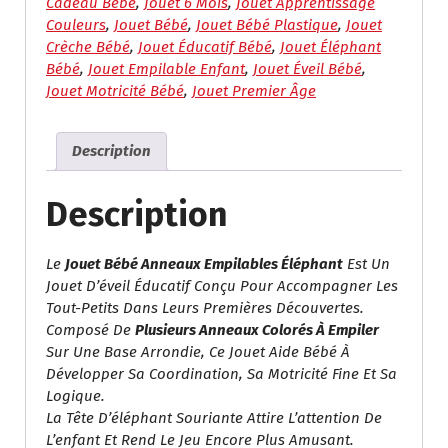
Cadeau Bébé
,
Jouet 6 Mois
,
Jouet Apprentissage
Couleurs
,
Jouet Bébé
,
Jouet Bébé Plastique
,
Jouet
Crèche Bébé
,
Jouet Éducatif Bébé
,
Jouet Éléphant
Bébé
,
Jouet Empilable Enfant
,
Jouet Éveil Bébé
,
Jouet Motricité Bébé
,
Jouet Premier Âge
Description
Description
Le
Jouet Bébé Anneaux Empilables Éléphant
Est Un
Jouet D’éveil Éducatif Conçu Pour Accompagner Les
Tout-Petits Dans Leurs Premières Découvertes.
Composé De
Plusieurs Anneaux Colorés À Empiler
Sur Une Base Arrondie, Ce Jouet Aide Bébé À
Développer Sa Coordination, Sa Motricité Fine Et Sa
Logique.
La Tête D’éléphant Souriante Attire L’attention De
L’enfant Et Rend Le Jeu Encore Plus Amusant.