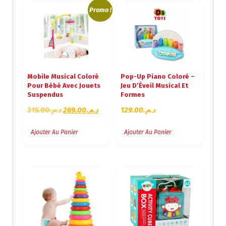
Promo !
Mobile Musical Coloré
Pop-Up Piano Coloré –
Pour Bébé Avec Jouets
Jeu D’Éveil Musical Et
Suspendus
Formes
L
L
315.00
د.م.
269.00
د.م.
129.00
د.م.
E
E
P
P
Ajouter Au Panier
Ajouter Au Panier
R
R
I
I
X
X
I
A
N
C
I
T
T
U
I
E