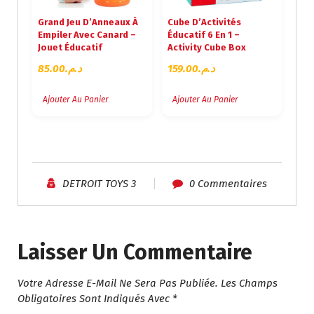
A
L
Grand Jeu D’Anneaux À
Cube D’Activités
L
E
Empiler Avec Canard –
Éducatif 6 En 1 –
É
S
Jouet Éducatif
Activity Cube Box
T
T
85.00
د.م.
159.00
د.م.
A
I
:
T
د
Ajouter Au Panier
Ajouter Au Panier
.
:
م
د
.
.
2
م
6
DETROIT TOYS 3
0 Commentaires
.
9
3
.
1
0
5
0
Laisser Un Commentaire
.
.
0
Votre Adresse E-Mail Ne Sera Pas Publiée.
Les Champs
0
Obligatoires Sont Indiqués Avec
*
.