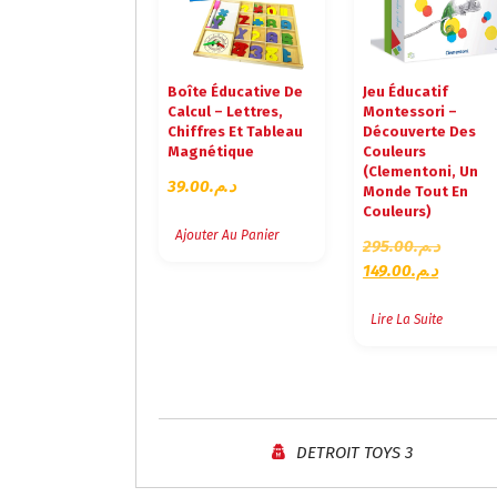
Boîte Éducative De
Jeu Éducatif
Calcul – Lettres,
Montessori –
Chiffres Et Tableau
Découverte Des
Magnétique
Couleurs
(Clementoni, Un
39.00
د.م.
Monde Tout En
Couleurs)
Ajouter Au Panier
L
295.00
د.م.
L
E
149.00
د.م.
E
P
P
R
Lire La Suite
R
I
I
X
X
I
A
N
C
I
DETROIT TOYS 3
T
T
U
I