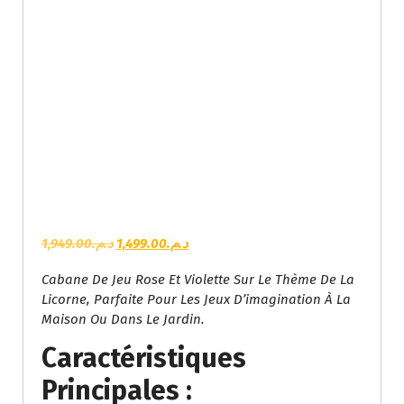
L
L
1,949.00
د.م.
1,499.00
د.م.
E
E
Cabane De Jeu Rose Et Violette Sur Le Thème De La
P
P
Licorne, Parfaite Pour Les Jeux D’imagination À La
R
R
Maison Ou Dans Le Jardin.
I
I
X
X
Caractéristiques
I
A
N
C
Principales :
I
T