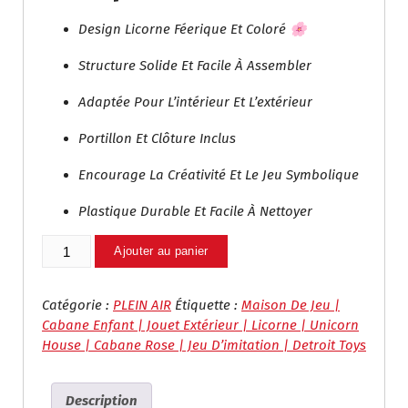
T
U
Design Licorne Féerique Et Coloré 🌸
I
E
A
L
Structure Solide Et Facile À Assembler
L
E
É
S
Adaptée Pour L’intérieur Et L’extérieur
T
T
A
Portillon Et Clôture Inclus
I
:
Encourage La Créativité Et Le Jeu Symbolique
T
د
.
Plastique Durable Et Facile À Nettoyer
:
م
د
.
Quantité
Ajouter au panier
.
1
De
م
,
Maison
.
4
De
Catégorie :
PLEIN AIR
Étiquette :
Maison De Jeu |
1
9
Jeu
Cabane Enfant | Jouet Extérieur | Licorne | Unicorn
,
9
Enfant
House | Cabane Rose | Jeu D’imitation | Detroit Toys
9
.
“Unicorn
4
0
House”
9
0
Description
–