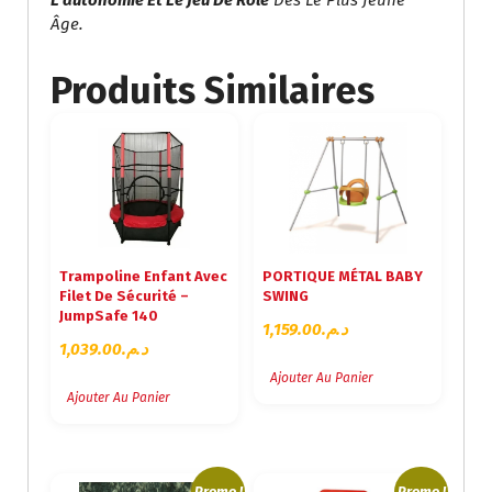
L’autonomie Et Le Jeu De Rôle
Dès Le Plus Jeune
Âge.
Produits Similaires
Trampoline Enfant Avec
PORTIQUE MÉTAL BABY
Filet De Sécurité –
SWING
JumpSafe 140
1,159.00
د.م.
1,039.00
د.م.
Ajouter Au Panier
Ajouter Au Panier
Promo !
Promo !