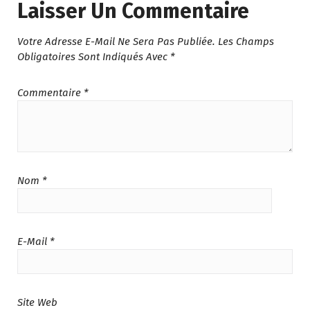
Laisser Un Commentaire
É
E
É
S
T
S
T
T
Votre Adresse E-Mail Ne Sera Pas Publiée.
Les Champs
A
T
A
Obligatoires Sont Indiqués Avec
*
I
I
:
T
:
T
د
د
.
Commentaire
*
:
.
:
م
د
م
د
.
.
.
.
7
م
1
م
8
.
,
.
9
1
0
1
.
Nom
*
,
7
,
0
3
5
1
0
9
.
9
.
9
0
9
E-Mail
*
.
0
.
0
.
0
0
0
.
.
Site Web