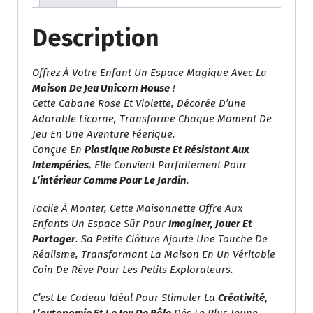
.
.
Cabane
0
Rose
Description
0
Avec
.
Clôture
Offrez À Votre Enfant Un Espace Magique Avec La
Maison De Jeu Unicorn House
!
Cette Cabane Rose Et Violette, Décorée D’une
Adorable Licorne, Transforme Chaque Moment De
Jeu En Une Aventure Féerique.
Conçue En
Plastique Robuste Et Résistant Aux
Intempéries
, Elle Convient Parfaitement Pour
L’intérieur Comme Pour Le Jardin
.
Facile À Monter, Cette Maisonnette Offre Aux
Enfants Un Espace Sûr Pour
Imaginer, Jouer Et
Partager
. Sa Petite Clôture Ajoute Une Touche De
Réalisme, Transformant La Maison En Un Véritable
Coin De Rêve Pour Les Petits Explorateurs.
C’est Le Cadeau Idéal Pour Stimuler La
Créativité,