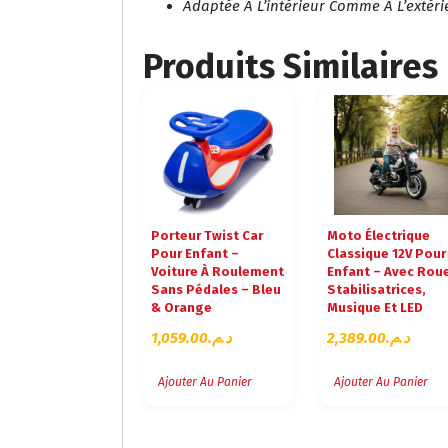
Adaptée À L’intérieur Comme À L’extéri
Produits Similaires
Porteur Twist Car
Moto Électrique
Pour Enfant –
Classique 12V Pour
Voiture À Roulement
Enfant – Avec Rou
Sans Pédales – Bleu
Stabilisatrices,
& Orange
Musique Et LED
1,059.00
د.م.
2,389.00
د.م.
Ajouter Au Panier
Ajouter Au Panier