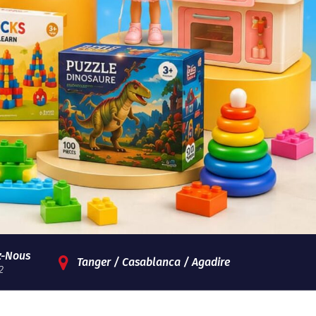
z-Nous
Tanger / Casablanca / Agadire
2