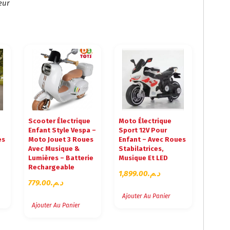
eur
Scooter Électrique
Moto Électrique
Enfant Style Vespa –
Sport 12V Pour
es
Moto Jouet 3 Roues
Enfant – Avec Roues
Avec Musique &
Stabilatrices,
Lumières – Batterie
Musique Et LED
Rechargeable
1,899.00
د.م.
779.00
د.م.
Ajouter Au Panier
Ajouter Au Panier