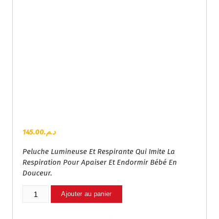
145.00
د.م.
Peluche Lumineuse Et Respirante Qui Imite La
Respiration Pour Apaiser Et Endormir Bébé En
Douceur.
Quantité
Ajouter au panier
De
Ourson