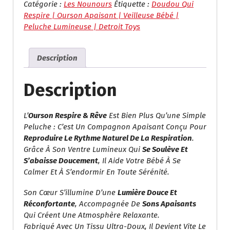
Respire
Catégorie :
Les Nounours
Étiquette :
Doudou Qui
&
Respire | Ourson Apaisant | Veilleuse Bébé |
Rêve
Peluche Lumineuse | Detroit Toys
–
Doudou
Description
Veilleuse
Apaisante
Description
L’
Ourson Respire & Rêve
Est Bien Plus Qu’une Simple
Peluche : C’est Un Compagnon Apaisant Conçu Pour
Reproduire Le Rythme Naturel De La Respiration
.
Grâce À Son Ventre Lumineux Qui
Se Soulève Et
S’abaisse Doucement
, Il Aide Votre Bébé À Se
Calmer Et À S’endormir En Toute Sérénité.
Son Cœur S’illumine D’une
Lumière Douce Et
Réconfortante
, Accompagnée De
Sons Apaisants
Qui Créent Une Atmosphère Relaxante.
Fabriqué Avec Un Tissu Ultra-Doux, Il Devient Vite Le