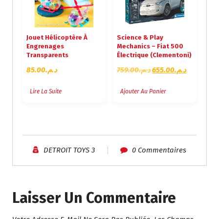
Jouet Hélicoptère À
Science & Play
Engrenages
Mechanics – Fiat 500
Transparents
Électrique (Clementoni)
L
L
85.00
د.م.
759.00
د.م.
655.00
د.م.
E
E
P
P
Lire La Suite
Ajouter Au Panier
R
R
I
I
X
X
I
A
N
C
DETROIT TOYS 3
0 Commentaires
I
T
T
U
I
E
A
L
Laisser Un Commentaire
L
E
É
S