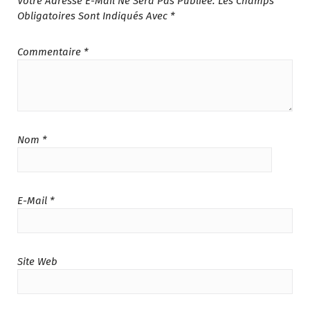
Votre Adresse E-Mail Ne Sera Pas Publiée.
Les Champs
T
T
Obligatoires Sont Indiqués Avec
*
A
I
:
T
د
Commentaire
*
.
:
م
د
.
.
6
م
5
.
5
Nom
*
7
.
5
0
9
0
.
.
E-Mail
*
0
0
.
Site Web