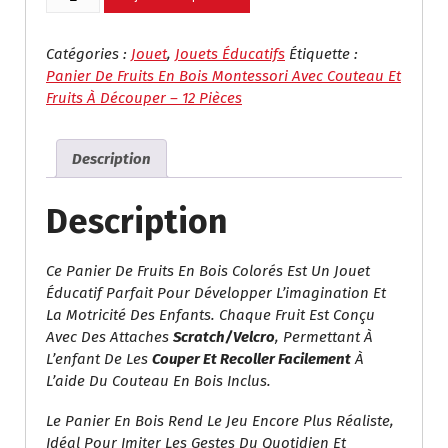
De
Panier
De
Catégories :
Jouet
,
Jouets Éducatifs
Étiquette :
Fruits
Panier De Fruits En Bois Montessori Avec Couteau Et
En
Fruits À Découper – 12 Pièces
Bois
Montessori
Description
Avec
Couteau
Et
Description
Fruits
À
Ce Panier De Fruits En Bois Colorés Est Un Jouet
Découper
Éducatif Parfait Pour Développer L’imagination Et
–
La Motricité Des Enfants. Chaque Fruit Est Conçu
12
Avec Des Attaches
Scratch/velcro
, Permettant À
Pièces
L’enfant De Les
Couper Et Recoller Facilement
À
L’aide Du Couteau En Bois Inclus.
Le Panier En Bois Rend Le Jeu Encore Plus Réaliste,
Idéal Pour Imiter Les Gestes Du Quotidien Et