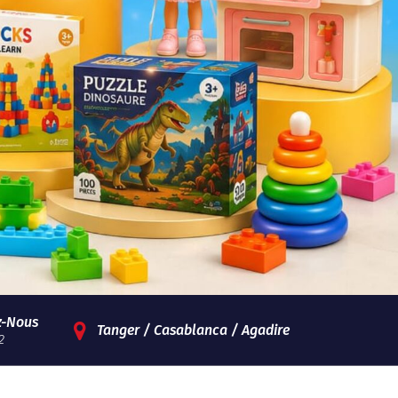
z-Nous
Tanger / Casablanca / Agadire
2