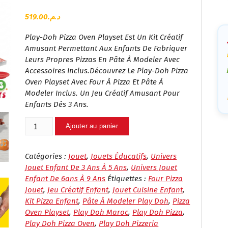
Ca
519.00
د.م.
Play-Doh Pizza Oven Playset Est Un Kit Créatif
Amusant Permettant Aux Enfants De Fabriquer
Leurs Propres Pizzas En Pâte À Modeler Avec
Accessoires Inclus.Découvrez Le Play-Doh Pizza
Oven Playset Avec Four À Pizza Et Pâte À
Modeler Inclus. Un Jeu Créatif Amusant Pour
Enfants Dès 3 Ans.
Quantité
Ajouter au panier
De
Play-
Doh
Catégories :
Jouet
,
Jouets Éducatifs
,
Univers
Pizza
Jouet Enfant De 3 Ans À 5 Ans
,
Univers Jouet
Oven
Enfant De 6ans À 9 Ans
Étiquettes :
Four Pizza
Playset
Jouet
,
Jeu Créatif Enfant
,
Jouet Cuisine Enfant
,
–
Kit Pizza Enfant
,
Pâte À Modeler Play Doh
,
Pizza
Kit
Oven Playset
,
Play Doh Maroc
,
Play Doh Pizza
,
Pizzeria
Play Doh Pizza Oven
,
Play Doh Pizzeria