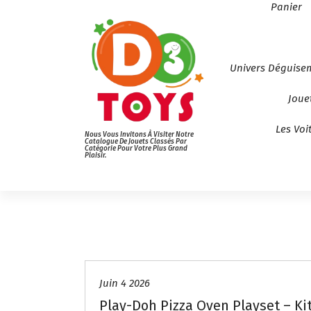
Panier
Univers Déguise
Joue
Les Voi
Nous Vous Invitons À Visiter Notre
Catalogue De Jouets Classés Par
Catégorie Pour Votre Plus Grand
Plaisir.
Juin 4 2026
Play-Doh Pizza Oven Playset – Kit