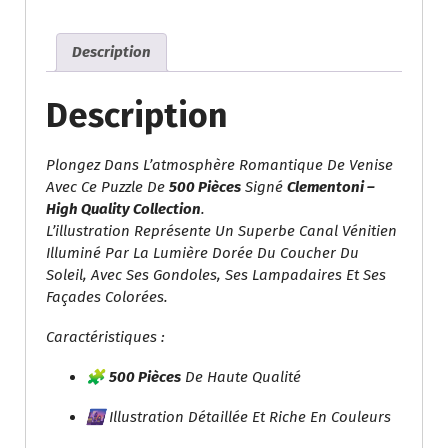
Au
Coucher
Description
Du
Soleil
(Clementoni
Description
High
Quality
Plongez Dans L’atmosphère Romantique De Venise
Collection)
Avec Ce Puzzle De
500 Pièces
Signé
Clementoni –
High Quality Collection
.
L’illustration Représente Un Superbe Canal Vénitien
Illuminé Par La Lumière Dorée Du Coucher Du
Soleil, Avec Ses Gondoles, Ses Lampadaires Et Ses
Façades Colorées.
Caractéristiques :
🧩
500 Pièces
De Haute Qualité
🌆 Illustration Détaillée Et Riche En Couleurs