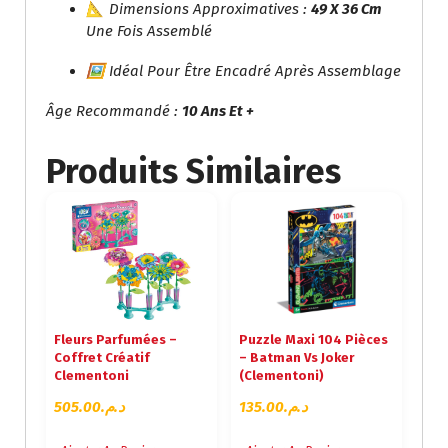
📐 Dimensions Approximatives :
49 X 36 Cm
Une Fois Assemblé
🖼️ Idéal Pour Être Encadré Après Assemblage
Âge Recommandé :
10 Ans Et +
Produits Similaires
Fleurs Parfumées –
Puzzle Maxi 104 Pièces
Coffret Créatif
– Batman Vs Joker
Clementoni
(Clementoni)
505.00
د.م.
135.00
د.م.