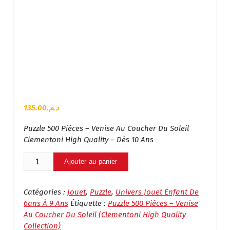
135.00
د.م.
Puzzle 500 Pièces – Venise Au Coucher Du Soleil
Clementoni High Quality – Dès 10 Ans
Quantité
Ajouter au panier
De
Puzzle
500
Catégories :
Jouet
,
Puzzle
,
Univers Jouet Enfant De
Pièces
6ans À 9 Ans
Étiquette :
Puzzle 500 Pièces – Venise
–
Au Coucher Du Soleil (Clementoni High Quality
Venise
Collection)