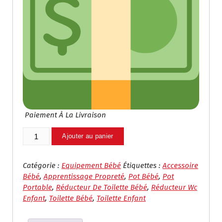
Paiement À La Livraison
Quantité
Ajouter au panier
De
Réducteur
De
Catégorie :
Equipement Bébé
Étiquettes :
Accessoire
Toilette
Bébé
,
Apprentissage Propreté
,
Pot Bébé
,
Pot
Bébé
Portable
,
Réducteur De Toilette Bébé
,
Réducteur Wc
–
Enfant
,
Toilette Bébé
,
Toilette Enfant
Soft
Baby