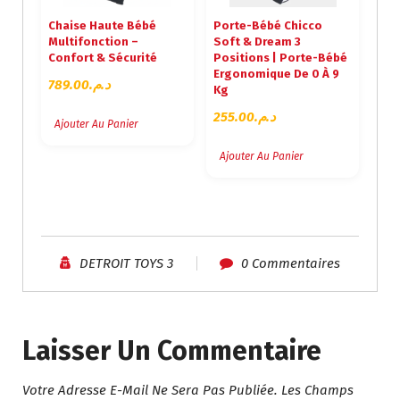
A
L
Chaise Haute Bébé
Porte-Bébé Chicco
L
E
Multifonction –
Soft & Dream 3
É
S
Confort & Sécurité
Positions | Porte-Bébé
T
T
Ergonomique De 0 À 9
789.00
د.م.
A
Kg
I
:
255.00
د.م.
T
د
Ajouter Au Panier
.
Ajouter Au Panier
:
م
د
.
.
7
م
0
.
5
8
.
DETROIT TOYS 3
0 Commentaires
5
0
9
0
.
.
0
Laisser Un Commentaire
0
.
Votre Adresse E-Mail Ne Sera Pas Publiée.
Les Champs