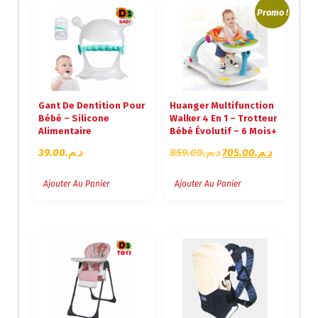
Promo !
Gant De Dentition Pour
Huanger Multifunction
Bébé – Silicone
Walker 4 En 1 – Trotteur
Alimentaire
Bébé Évolutif – 6 Mois+
L
L
39.00
د.م.
859.00
د.م.
705.00
د.م.
E
E
P
P
Ajouter Au Panier
Ajouter Au Panier
R
R
I
I
X
X
I
A
N
C
I
T
T
U
I
E