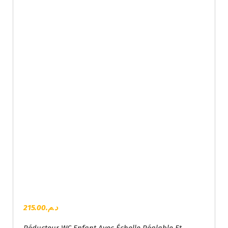
215.00
د.م.
Réducteur WC Enfant Avec Échelle Réglable Et