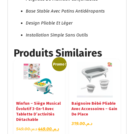
Base Stable Avec Patins Antidérapants
Design Pliable Et Léger
Installation Simple Sans Outils
Produits Similaires
Promo !
Winfun – Siège Musical
Baignoire Bébé Pliable
Évolutif 3-En-1 Avec
Avec Accessoires – Gain
Tablette D’activités
De Place
Détachable
319.00
د.م.
L
L
549.00
د.م.
449.00
د.م.