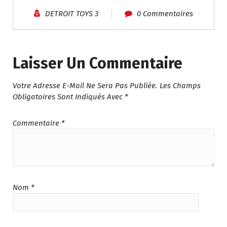
م
4
DETROIT TOYS 3
0 Commentaires
.
9
5
.
4
0
9
0
Laisser Un Commentaire
.
.
0
Votre Adresse E-Mail Ne Sera Pas Publiée.
Les Champs
0
Obligatoires Sont Indiqués Avec
*
.
Commentaire
*
Nom
*