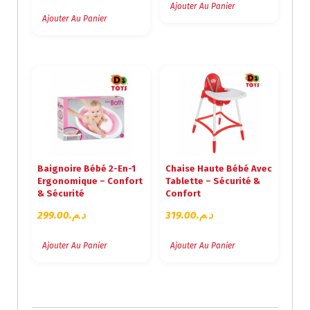
E
E
Ajouter Au Panier
P
P
Ajouter Au Panier
R
R
I
I
X
X
I
A
N
C
I
T
T
U
I
E
A
L
Baignoire Bébé 2-En-1
Chaise Haute Bébé Avec
L
E
Ergonomique – Confort
Tablette – Sécurité &
É
S
& Sécurité
Confort
T
T
299.00
د.م.
319.00
د.م.
A
I
:
T
د
Ajouter Au Panier
Ajouter Au Panier
.
:
م
د
.
.
4