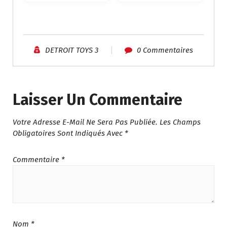
R
R
I
I
X
X
I
A
N
C
DETROIT TOYS 3
0 Commentaires
I
T
T
U
I
E
A
L
Laisser Un Commentaire
L
E
É
S
Votre Adresse E-Mail Ne Sera Pas Publiée.
Les Champs
T
T
Obligatoires Sont Indiqués Avec
*
A
I
:
T
د
Commentaire
*
.
:
م
د
.
.
2
م
2
.
5
Nom
*