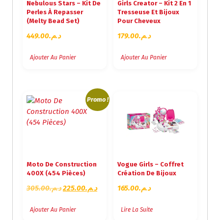
Nebulous Stars – Kit De
Girls Creator – Kit 2 En 1
Perles À Repasser
Tresseuse Et Bijoux
(Melty Bead Set)
Pour Cheveux
449.00
د.م.
179.00
د.م.
Ajouter Au Panier
Ajouter Au Panier
Promo !
Moto De Construction
Vogue Girls – Coffret
400X (454 Pièces)
Création De Bijoux
L
L
305.00
د.م.
225.00
د.م.
165.00
د.م.
E
E
P
P
Ajouter Au Panier
Lire La Suite