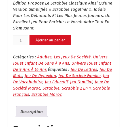
Édition Propose Le Scrabble Classique Ainsi Qu’une
Version Simplifiée « Scrabble Together », Idéale
Pour Les Débutants Et Les Plus Jeunes Joueurs. Un
Excellent Jeu Pour Enrichir Le Vocabulaire Tout En
S’amusant.
Quantité
Ajouter au panier
De
Scrabble
2
Catégories :
Adultes
,
Les Jeux De Société
,
Univers
En
Jouet Enfant De 6ans À 9 Ans
,
Univers Jouet Enfant
1
De 9 Ans À 16 Ans
Étiquettes :
Jeu De Lettres
,
Jeu De
–
Mots
,
Jeu De Réflexion
,
Jeu De Société Famille
,
Jeu
Jeu
De Vocabulaire
,
Jeu Éducatif
,
Jeu Familial
,
Jeux De
De
Société Maroc
,
Scrabble
,
Scrabble 2 En 1
,
Scrabble
Société
Français
,
Scrabble Maroc
Familial
Éducatif
Description
|
Classique
&