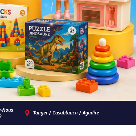
z-Nous
Tanger / Casablanca / Agadire
2