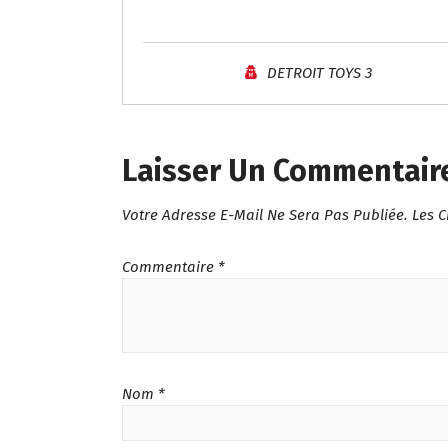
I
X
N
A
I
C
DETROIT TOYS 3
T
T
I
U
A
E
L
L
Laisser Un Commentair
É
E
T
S
Votre Adresse E-Mail Ne Sera Pas Publiée.
Les 
A
T
I
T
:
Commentaire
*
د
:
.
د
م
.
.
م
2
.
9
Nom
*
4
9
2
.