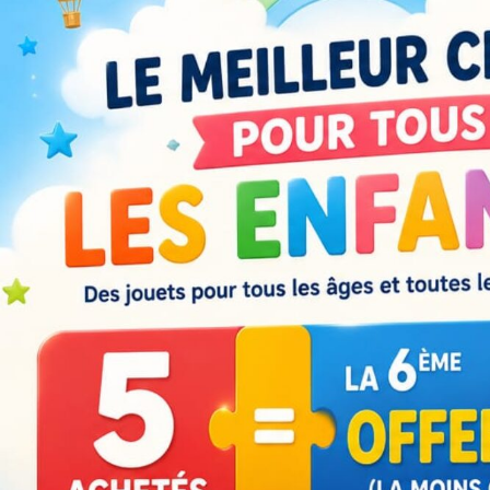
A
L
L
E
R
A
U
C
O
N
T
E
N
U