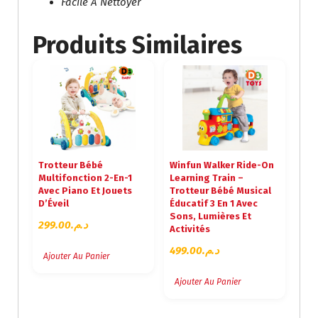
Facile À Nettoyer
Produits Similaires
Trotteur Bébé
Winfun Walker Ride-On
Multifonction 2-En-1
Learning Train –
Avec Piano Et Jouets
Trotteur Bébé Musical
D’Éveil
Éducatif 3 En 1 Avec
Sons, Lumières Et
299.00
د.م.
Activités
499.00
د.م.
Ajouter Au Panier
Ajouter Au Panier