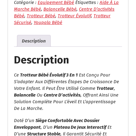
Bébé
Catégorie :
Equipement Bébé
Étiquettes :
Aide À La
Évolutif
Marche Bébé
,
Balancelle Bébé
,
Centre D’activités
3
Bébé
,
Trotteur Bébé
,
Trotteur Évolutif
,
Trotteur
En
Sécurisé
,
Youpala Bébé
1
Avec
Description
Balancelle
Description
Ce
Trotteur Bébé Évolutif 3 En 1
Est Conçu Pour
S’adapter Aux Différentes Étapes De Croissance De
Votre Enfant. Il Peut Être Utilisé Comme
Trotteur
,
Balancelle
Ou
Centre D’activités
, Offrant Ainsi Une
Solution Complète Pour L’éveil Et L’apprentissage
De La Marche.
Doté D’un
Siège Confortable Avec Dossier
Enveloppant
, D’un
Plateau De Jeux Interactif
Et
D’une
Structure Stable
, Il Garantit Sécurité Et