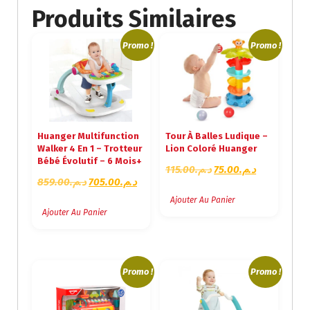
Produits Similaires
Promo !
Promo !
Huanger Multifunction
Tour À Balles Ludique –
Walker 4 En 1 – Trotteur
Lion Coloré Huanger
Bébé Évolutif – 6 Mois+
L
L
115.00
د.م.
75.00
د.م.
L
L
859.00
د.م.
705.00
د.م.
E
E
E
E
P
P
Ajouter Au Panier
P
P
Ajouter Au Panier
R
R
R
R
I
I
I
I
X
X
X
X
I
A
I
A
Promo !
Promo !
N
C
N
C
I
T
I
T
T
U