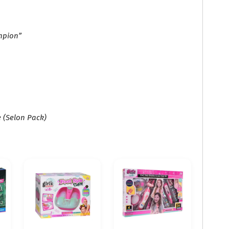
mpion”
 (selon Pack)