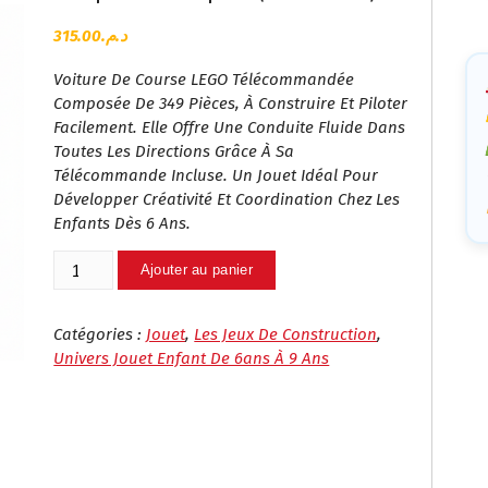
Ca
315.00
د.م.
Voiture De Course LEGO Télécommandée
Composée De 349 Pièces, À Construire Et Piloter
Facilement. Elle Offre Une Conduite Fluide Dans
Toutes Les Directions Grâce À Sa
Télécommande Incluse. Un Jouet Idéal Pour
Développer Créativité Et Coordination Chez Les
Enfants Dès 6 Ans.
Quantité
Ajouter au panier
De
Voiture
LEGO
Catégories :
Jouet
,
Les Jeux De Construction
,
Télécommandée
Univers Jouet Enfant De 6ans À 9 Ans
–
GAO
MISI
Speed
Champion