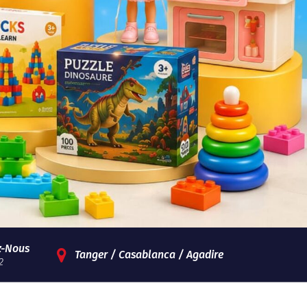
z-Nous
Tanger / Casablanca / Agadire
2