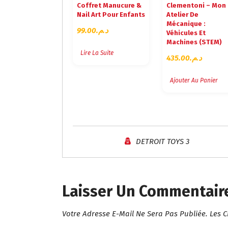
Coffret Manucure &
Clementoni – Mon
Nail Art Pour Enfants
Atelier De
Mécanique :
99.00
د.م.
Véhicules Et
Machines (STEM)
Lire La Suite
435.00
د.م.
Ajouter Au Panier
DETROIT TOYS 3
Laisser Un Commentair
Votre Adresse E-Mail Ne Sera Pas Publiée.
Les 