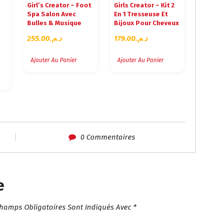
Girl’s Creator – Foot
Girls Creator – Kit 2
Spa Salon Avec
En 1 Tresseuse Et
Bulles & Musique
Bijoux Pour Cheveux
255.00
د.م.
179.00
د.م.
Ajouter Au Panier
Ajouter Au Panier
0 Commentaires
e
Champs Obligatoires Sont Indiqués Avec
*