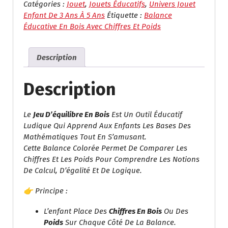
Éducative
Catégories :
Jouet
,
Jouets Éducatifs
,
Univers Jouet
En
Enfant De 3 Ans À 5 Ans
Étiquette :
Balance
Bois
Éducative En Bois Avec Chiffres Et Poids
Avec
Chiffres
Description
Et
Poids
Description
Le
Jeu D’équilibre En Bois
Est Un Outil Éducatif
Ludique Qui Apprend Aux Enfants Les Bases Des
Mathématiques Tout En S’amusant.
Cette Balance Colorée Permet De Comparer Les
Chiffres Et Les Poids Pour Comprendre Les Notions
De Calcul, D’égalité Et De Logique.
👉 Principe :
L’enfant Place Des
Chiffres En Bois
Ou Des
Poids
Sur Chaque Côté De La Balance.