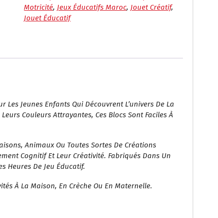
Blocs
Motricité
,
Jeux Éducatifs Maroc
,
Jouet Créatif
,
Géants
Jouet Éducatif
Colorés
Pour
Enfants
r Les Jeunes Enfants Qui Découvrent L’univers De La
 Leurs Couleurs Attrayantes, Ces Blocs Sont Faciles À
Maisons, Animaux Ou Toutes Sortes De Créations
ment Cognitif Et Leur Créativité. Fabriqués Dans Un
es Heures De Jeu Éducatif.
vités À La Maison, En Crèche Ou En Maternelle.