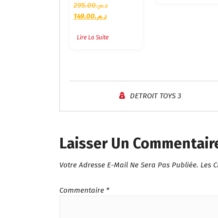
L
295.00
د.م.
L
E
149.00
د.م.
E
P
P
R
Lire La Suite
R
I
I
X
X
I
A
N
C
I
DETROIT TOYS 3
T
T
U
I
E
A
L
L
Laisser Un Commentair
E
É
S
T
Votre Adresse E-Mail Ne Sera Pas Publiée.
Les 
T
A
I
:
T
Commentaire
*
د
.
: