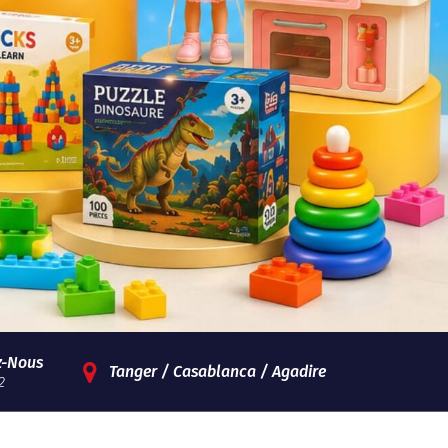
z-Nous
Tanger / Casablanca / Agadire
2