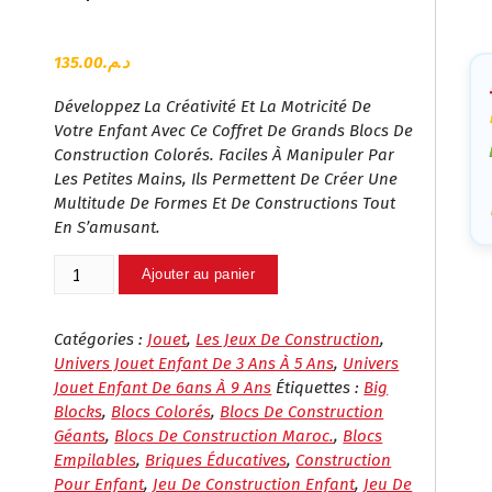
Ca
135.00
د.م.
Développez La Créativité Et La Motricité De
Votre Enfant Avec Ce Coffret De Grands Blocs De
Construction Colorés. Faciles À Manipuler Par
Les Petites Mains, Ils Permettent De Créer Une
Multitude De Formes Et De Constructions Tout
En S’amusant.
Quantité
Ajouter au panier
De
Big
Blocks
Catégories :
Jouet
,
Les Jeux De Construction
,
–
Univers Jouet Enfant De 3 Ans À 5 Ans
,
Univers
Jeu
Jouet Enfant De 6ans À 9 Ans
Étiquettes :
Big
De
Blocks
,
Blocs Colorés
,
Blocs De Construction
Construction
Géants
,
Blocs De Construction Maroc.
,
Blocs
Éducatif
Empilables
,
Briques Éducatives
,
Construction
|
Pour Enfant
,
Jeu De Construction Enfant
,
Jeu De