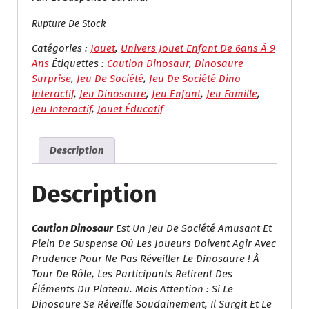
I
I
Rupture De Stock
X
X
I
A
Catégories :
Jouet
,
Univers Jouet Enfant De 6ans À 9
N
C
Ans
Étiquettes :
Caution Dinosaur
,
Dinosaure
I
T
Surprise
,
Jeu De Société
,
Jeu De Société Dino
T
U
Interactif
,
Jeu Dinosaure
,
Jeu Enfant
,
Jeu Famille
,
I
E
Jeu Interactif
,
Jouet Éducatif
A
L
L
E
Description
É
S
T
T
A
Description
I
:
T
د
.
Caution Dinosaur
Est Un Jeu De Société Amusant Et
:
م
Plein De Suspense Où Les Joueurs Doivent Agir Avec
د
.
Prudence Pour Ne Pas Réveiller Le Dinosaure ! À
.
1
Tour De Rôle, Les Participants Retirent Des
م
3
Éléments Du Plateau. Mais Attention : Si Le
.
5
Dinosaure Se Réveille Soudainement, Il Surgit Et Le