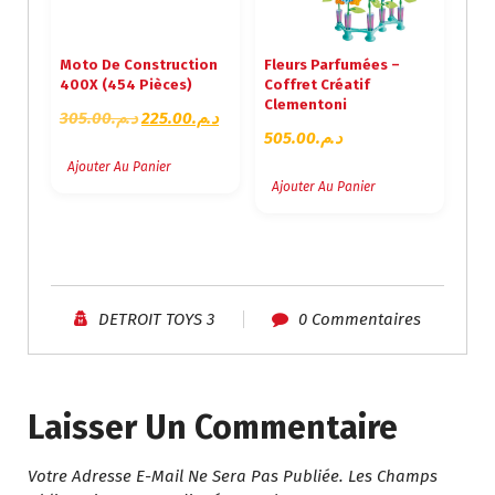
Moto De Construction
Fleurs Parfumées –
400X (454 Pièces)
Coffret Créatif
Clementoni
L
L
305.00
د.م.
225.00
د.م.
505.00
د.م.
E
E
P
P
Ajouter Au Panier
Ajouter Au Panier
R
R
I
I
X
X
I
A
N
C
I
T
DETROIT TOYS 3
0 Commentaires
T
U
I
E
A
L
L
E
Laisser Un Commentaire
É
S
T
T
Votre Adresse E-Mail Ne Sera Pas Publiée.
Les Champs
A