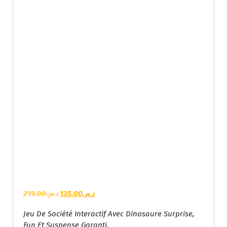
L
L
219.00
د.م.
135.00
د.م.
E
E
Jeu De Société Interactif Avec Dinosaure Surprise,
P
P
Fun Et Suspense Garanti.
R
R