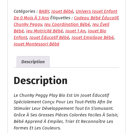
Jeu
Éducatif
Catégories :
BABY
,
Jouet Bébé
,
Univers Jouet Enfant
Chunky
De 0 Mois À 3 Ans
Étiquettes :
Cadeau Bébé Éducatif
,
Peggy
Chunky Peggy
,
Jeu Coordination Bébé
,
Jeu Éveil
Play
Bébé
,
Jeu Motricité Bébé
,
Jouet 1 An
,
Jouet Bio
Bio
Enfant
,
Jouet Éducatif Bébé
,
Jouet Empilage Bébé
,
–
Jouet Montessori Bébé
Jouet
D’Empilage
Description
Et
De
Motricité
Description
Pour
Bébé
Le Chunky Peggy Play Bio Est Un Jouet Éducatif
1+
Spécialement Conçu Pour Les Tout-Petits Afin De
Stimuler Leur Développement Tout En S’amusant.
Grâce À Ses Grosses Pièces Colorées Faciles À Saisir,
Bébé Apprend À Empiler, Trier Et Reconnaître Les
Formes Et Les Couleurs.