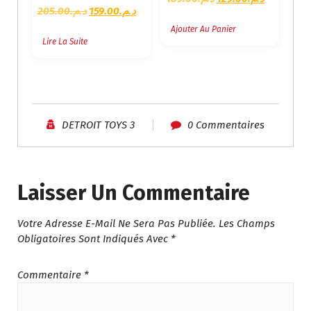
L
L
205.00
د.م.
159.00
د.م.
E
E
E
E
P
P
Ajouter Au Panier
P
P
Lire La Suite
R
R
R
R
I
I
I
I
X
X
X
X
I
A
I
A
N
C
N
C
I
T
DETROIT TOYS 3
0 Commentaires
I
T
T
U
T
U
I
E
I
E
A
L
A
L
L
E
Laisser Un Commentaire
L
E
É
S
É
S
T
T
Votre Adresse E-Mail Ne Sera Pas Publiée.
Les Champs
T
T
A
Obligatoires Sont Indiqués Avec
*
A
I
:
I
:
T
د
T
د
.
Commentaire
*
.
:
م
:
م
د
.