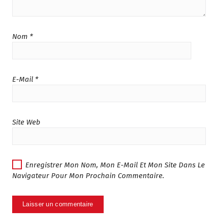
د
.
.
1
.
1
م
2
م
5
.
9
.
9
Nom
*
1
.
2
.
8
0
0
0
9
0
5
0
.
.
.
.
E-Mail
*
0
0
0
0
.
.
Site Web
Enregistrer Mon Nom, Mon E-Mail Et Mon Site Dans Le
Navigateur Pour Mon Prochain Commentaire.