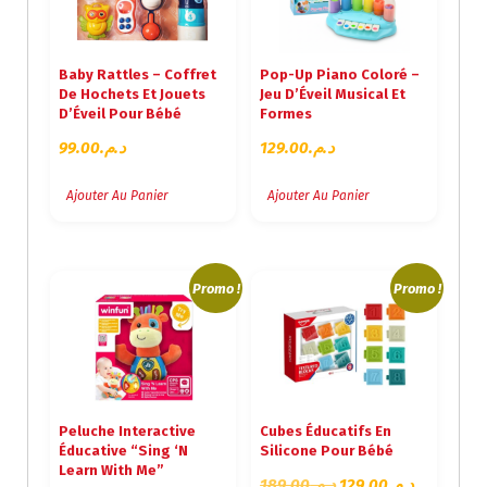
Baby Rattles – Coffret
Pop-Up Piano Coloré –
De Hochets Et Jouets
Jeu D’Éveil Musical Et
D’Éveil Pour Bébé
Formes
99.00
د.م.
129.00
د.م.
Ajouter Au Panier
Ajouter Au Panier
Promo !
Promo !
Peluche Interactive
Cubes Éducatifs En
Éducative “Sing ‘N
Silicone Pour Bébé
Learn With Me”
L
L
189.00
د.م.
129.00
د.م.