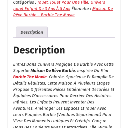
De
Catégories :
Jouet
,
Jouet Pour Une Fille
,
Univers
Rêve
Jouet Enfant De 3 Ans À 5 Ans
Étiquette :
Maison De
Barbie
Rêve Barbie – Barbie The Movie
–
Barbie
Description
The
Movie
Description
Entrez Dans L’univers Magique De Barbie Avec Cette
Superbe
Maison De Rêve Barbie
, Inspirée Du Film
Barbie The Movie
. Colorée, Spacieuse Et Remplie De
Détails Réalistes, Cette Maison À Plusieurs Étages
Propose Différentes Pièces Entièrement Décorées Et
Équipées D’accessoires Pour Recréer Des Histoires
Infinies. Les Enfants Peuvent Inventer Des
Aventures, Aménager Les Espaces Et Jouer Avec
Leurs Poupées Barbie (vendues Séparément) Pour
Vivre Des Moments Ludiques Et Créatifs. Conçue
Dans Des Couleurs Vives Et Attractives, Elle Stimule